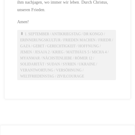
ihm nachjagen, wo immer wir leben. Durch Christus,
unseren Frieden.
Amen!
1. SEPTEMBER
/
ANTIKRIEGSTAG
/
DR KONGO
/
ERINNERUNGSKULTUR
/
FRIEDEN MACHEN
/
FRIEDR
/
GAZA
/
GEBET
/
GERECHTIGKEIT
/
HOFFNUNG
/
JEMEN
/
JESAJA 2
/
KRIEG
/
MATTHÄUS 5
/
MICHA 4
/
MYANMAR
/
NÄCHSTENLIEBE
/
RÖMER 12
/
SOLIDARITÄT
/
SUDAN
/
SYRIEN
/
UKRAINE
/
VERANTWORTUNG
/
VERSÖHNUNG
/
WELTFRIEDENSTAG
/
ZIVILCOURAGE