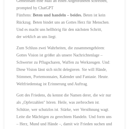
Gemeinsam eine Mail an einen Abgeordneten schreiben,
prompted by ChatGPT
Fünftens:
Beten und handeln – beides.
Beten ist kein
Rückzug. Beten bindet uns an Gottes Herz für Menschen.
Und es macht uns hellhörig für den nächsten Schritt,
der
wirklich
an uns liegt.
Zum Schluss zwei Wahrheiten, die zusammengehören:
Gottes Vision ist größer als unsere Nachrichtenlage –
Schwerter zu Pflugscharen, Waffen zu Werkzeugen. Und:
Diese Vision lässt sich nicht delegieren. Sie will Hände,
Stimmen, Portemonnaies, Kalender und Fantasie. Heute.
Weltfriedenstag ist Erinnerung und Auftrag.
Gott des Friedens, du kennst die Namen derer, die wir nur
als „Opferzahlen“ hören. Heile, was zerbrochen ist.
Schütze, wer schutzlos ist. Stärke, wer Versöhnung wagt.
Leite die Mächtigen zu gerechtem Handeln. Und form uns
– Herz, Mund und Hände –, damit wir Frieden suchen und