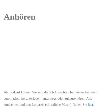
Anhören
Previous
Show
Next
Episode
Episodes
Episo
Show
List
Podcast
Information
Als Podcast können Sie sich die KI-Andachten bei vielen Anbietern
automatisch herunterladen, unterwegs oder zuhause hören. Alle
Andachten und den Lobpreis (christliche Musik) finden Sie
hier
.