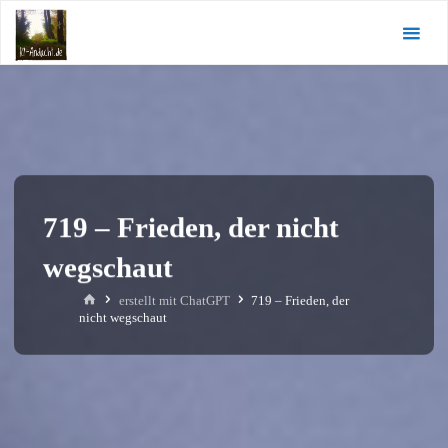
Zum
KI-
Inhalt
Andacht.de
springen
719 – Frieden, der nicht
wegschaut
Start
erstellt mit ChatGPT
719 – Frieden, der
nicht wegschaut