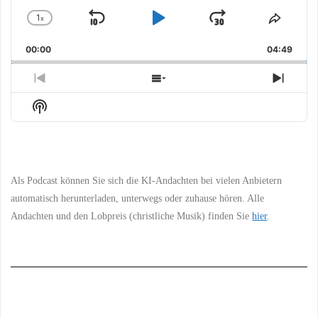
1
x
Skip
Play
Jump
Change
Share
Playback
This
Backward
Pause
Forward
00:00
Rate
04:49
Episo
Previous
Show
Next
Episode
Episodes
Episo
Show
List
Podcast
Information
Als Podcast können Sie sich die KI-Andachten bei vielen Anbietern
automatisch herunterladen, unterwegs oder zuhause hören. Alle
Andachten und den Lobpreis (christliche Musik) finden Sie
hier
.