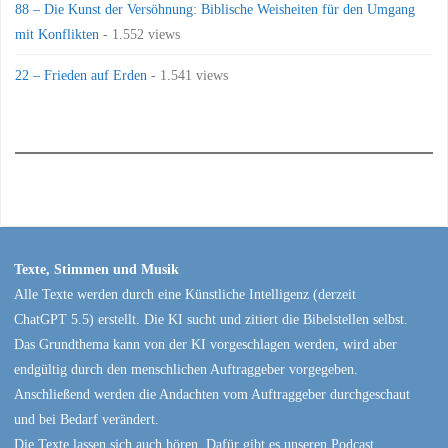
88 – Die Kunst der Versöhnung: Biblische Weisheiten für den Umgang
mit Konflikten
- 1.552 views
22 – Frieden auf Erden
- 1.541 views
Texte, Stimmen und Musik
Alle Texte werden durch eine Künstliche Intelligenz (derzeit
ChatGPT 5.5) erstellt. Die KI sucht und zitiert die Bibelstellen selbst.
Das Grundthema kann von der KI vorgeschlagen werden, wird aber
endgültig durch den menschlichen Auftraggeber vorgegeben.
Anschließend werden die Andachten vom Auftraggeber durchgeschaut
und bei Bedarf verändert.
Die Texte lassen sich auch hören. Dafür gibt es unseren Podcast,