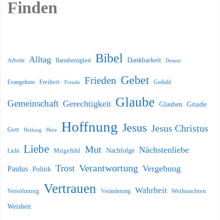
Finden
Bibel
Alltag
Dankbarkeit
Barmherzigkeit
Advent
Demut
Gebet
Frieden
Freiheit
Evangelium
Geduld
Freude
Glaube
Gemeinschaft
Gerechtigkeit
Glauben
Gnade
Hoffnung
Jesus
Jesus Christus
Gott
Heilung
Herz
Liebe
Mut
Nächstenliebe
Nachfolge
Licht
Mitgefühl
Verantwortung
Trost
Vergebung
Paulus
Politik
Vertrauen
Wahrheit
Versöhnung
Weihnachten
Veränderung
Weisheit