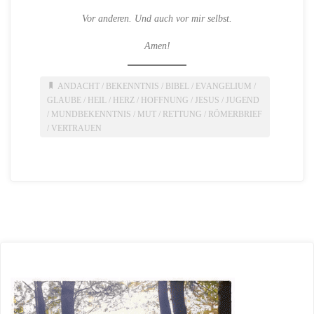
Vor anderen. Und auch vor mir selbst.
Amen!
ANDACHT
/
BEKENNTNIS
/
BIBEL
/
EVANGELIUM
/
GLAUBE
/
HEIL
/
HERZ
/
HOFFNUNG
/
JESUS
/
JUGEND
/
MUNDBEKENNTNIS
/
MUT
/
RETTUNG
/
RÖMERBRIEF
/
VERTRAUEN