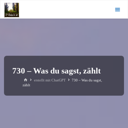
Zum
KI-
Inhalt
Andacht.de
springen
730 – Was du sagst, zählt
Start
erstellt mit ChatGPT
730 – Was du sagst,
zählt