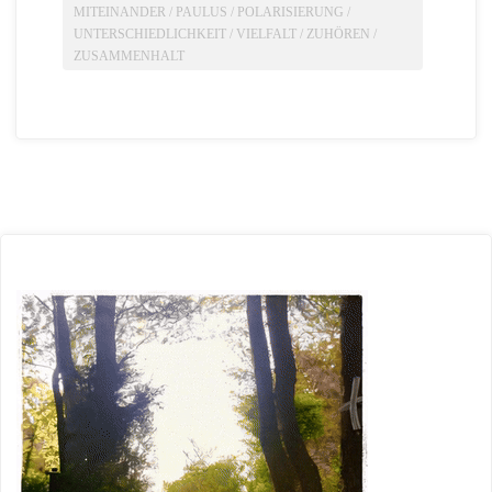
MITEINANDER
/
PAULUS
/
POLARISIERUNG
/
UNTERSCHIEDLICHKEIT
/
VIELFALT
/
ZUHÖREN
/
ZUSAMMENHALT