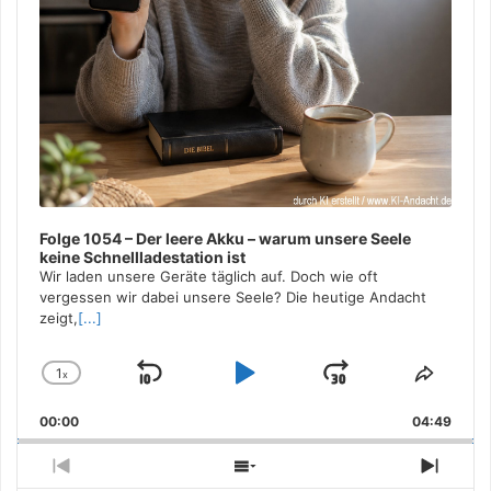
Folge 1054 – Der leere Akku – warum unsere Seele
keine Schnellladestation ist
Wir laden unsere Geräte täglich auf. Doch wie oft
vergessen wir dabei unsere Seele? Die heutige Andacht
zeigt,
[...]
1
x
Skip
Play
Jump
Change
Share
Playback
This
Backward
Pause
Forward
00:00
Rate
04:49
Episo
Previous
Show
Next