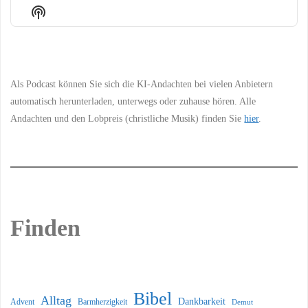
Episode
Episodes
Episo
Show
List
Podcast
Information
Als Podcast können Sie sich die KI-Andachten bei vielen Anbietern
automatisch herunterladen, unterwegs oder zuhause hören. Alle
Andachten und den Lobpreis (christliche Musik) finden Sie
hier
.
Finden
Bibel
Alltag
Dankbarkeit
Barmherzigkeit
Advent
Demut