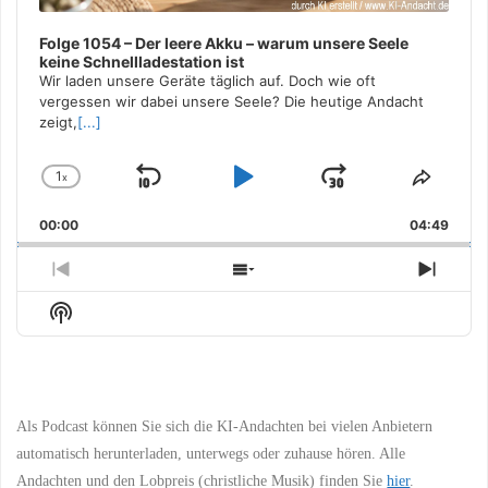
Folge 1054 – Der leere Akku – warum unsere Seele
keine Schnellladestation ist
Wir laden unsere Geräte täglich auf. Doch wie oft
vergessen wir dabei unsere Seele? Die heutige Andacht
zeigt,
[...]
1
x
Skip
Play
Jump
Change
Share
Playback
This
Backward
Pause
Forward
00:00
Rate
04:49
Episo
Previous
Show
Next
Episode
Episodes
Episo
Show
List
Podcast
Information
Als Podcast können Sie sich die KI-Andachten bei vielen Anbietern
automatisch herunterladen, unterwegs oder zuhause hören. Alle
Andachten und den Lobpreis (christliche Musik) finden Sie
hier
.