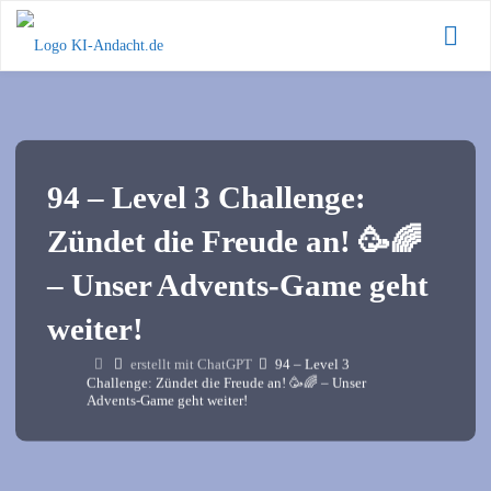
Zum
KI-
Inhalt
Andacht.de
springen
94 – Level 3 Challenge:
Zündet die Freude an! 🥳🌈
– Unser Advents-Game geht
weiter!
Start
erstellt mit ChatGPT
94 – Level 3
Challenge: Zündet die Freude an! 🥳🌈 – Unser
Advents-Game geht weiter!