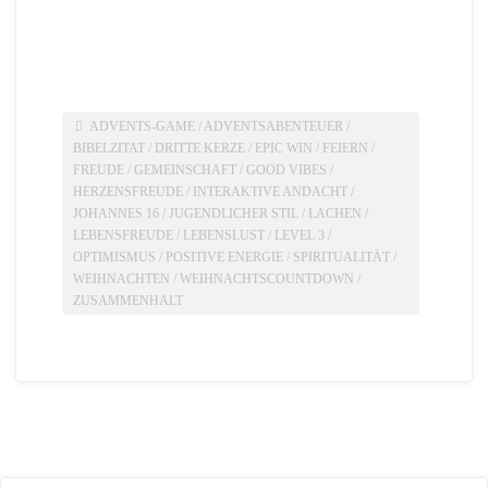
ADVENTS-GAME
/
ADVENTSABENTEUER
/
BIBELZITAT
/
DRITTE KERZE
/
EPIC WIN
/
FEIERN
/
FREUDE
/
GEMEINSCHAFT
/
GOOD VIBES
/
HERZENSFREUDE
/
INTERAKTIVE ANDACHT
/
JOHANNES 16
/
JUGENDLICHER STIL
/
LACHEN
/
LEBENSFREUDE
/
LEBENSLUST
/
LEVEL 3
/
OPTIMISMUS
/
POSITIVE ENERGIE
/
SPIRITUALITÄT
/
WEIHNACHTEN
/
WEIHNACHTSCOUNTDOWN
/
ZUSAMMENHALT