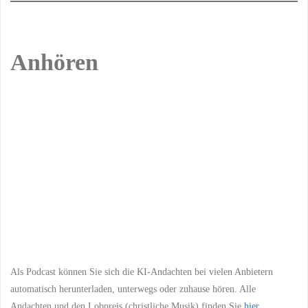
Anhören
Previous
Show
Next
Episode
Episodes
Episo
Show
List
Podcast
Information
Als Podcast können Sie sich die KI-Andachten bei vielen Anbietern
automatisch herunterladen, unterwegs oder zuhause hören. Alle
Andachten und den Lobpreis (christliche Musik) finden Sie
hier
.