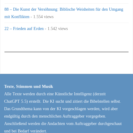
88 – Die Kunst der Versöhnung: Biblische Weisheiten für den Umgang
mit Konflikten
- 1.554 views
22 – Frieden auf Erden
- 1.542 views
Texte, Stimmen und Musik
Alle Texte werden durch eine Künstliche Intelligenz (derzeit
ChatGPT 5.5) erstellt. Die KI sucht und zitiert die Bibelstellen selbst.
Das Grundthema kann von der KI vorgeschlagen werden, wird aber
endgültig durch den menschlichen Auftraggeber vorgegeben.
Anschließend werden die Andachten vom Auftraggeber durchgeschaut
und bei Bedarf verändert.