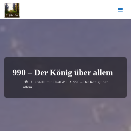
Zum
KI-
Inhalt
Andacht.de
springen
990 – Der König über allem
Start
erstellt mit ChatGPT
990 – Der König über
allem