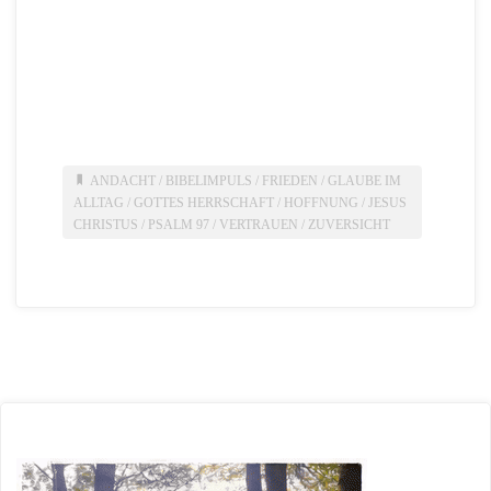
ANDACHT
/
BIBELIMPULS
/
FRIEDEN
/
GLAUBE IM
ALLTAG
/
GOTTES HERRSCHAFT
/
HOFFNUNG
/
JESUS
CHRISTUS
/
PSALM 97
/
VERTRAUEN
/
ZUVERSICHT