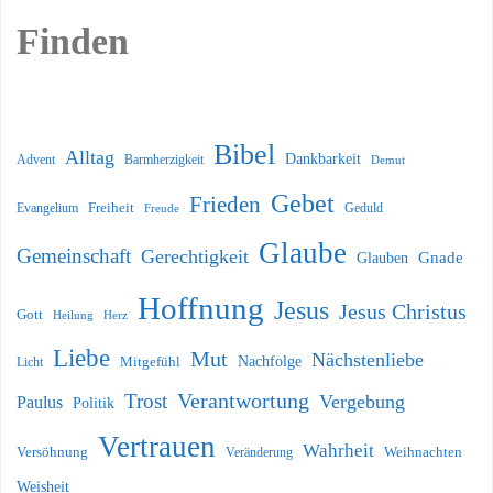
Finden
Bibel
Alltag
Dankbarkeit
Barmherzigkeit
Advent
Demut
Gebet
Frieden
Freiheit
Evangelium
Geduld
Freude
Glaube
Gemeinschaft
Gerechtigkeit
Glauben
Gnade
Hoffnung
Jesus
Jesus Christus
Gott
Heilung
Herz
Liebe
Mut
Nächstenliebe
Nachfolge
Licht
Mitgefühl
Verantwortung
Trost
Vergebung
Paulus
Politik
Vertrauen
Wahrheit
Versöhnung
Weihnachten
Veränderung
Weisheit