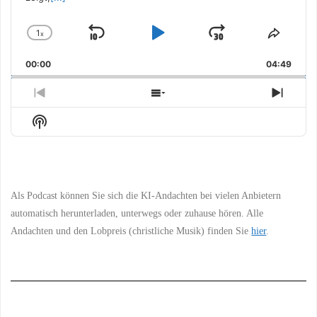
1
x
Skip
Play
Jump
Change
Share
Playback
This
Backward
Pause
Forward
00:00
Rate
04:49
Episo
Previous
Show
Next
Episode
Episodes
Episo
Show
List
Podcast
Information
Als Podcast können Sie sich die KI-Andachten bei vielen Anbietern
automatisch herunterladen, unterwegs oder zuhause hören. Alle
Andachten und den Lobpreis (christliche Musik) finden Sie
hier
.