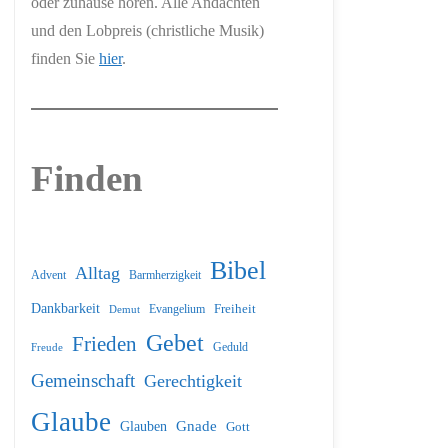
oder zuhause hören. Alle Andachten
und den Lobpreis (christliche Musik)
finden Sie
hier
.
Finden
Bibel
Alltag
Barmherzigkeit
Advent
Dankbarkeit
Freiheit
Evangelium
Demut
Gebet
Frieden
Geduld
Freude
Gemeinschaft
Gerechtigkeit
Glaube
Glauben
Gnade
Gott