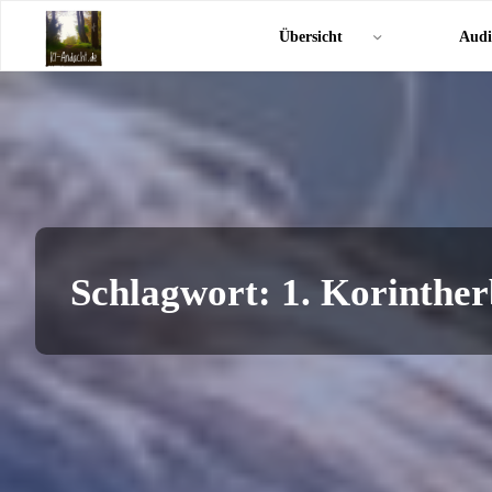
Zum
KI-
Übersicht
Audi
Inhalt
Andacht.de
springen
Schlagwort:
1. Korinther