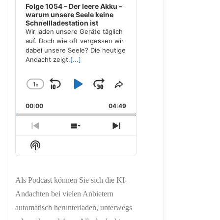
Folge 1054 – Der leere Akku –
warum unsere Seele keine
Schnellladestation ist
Wir laden unsere Geräte täglich
auf. Doch wie oft vergessen wir
dabei unsere Seele? Die heutige
Andacht zeigt,
[...]
1
x
Skip
Play
Jump
Change
Share
Playback
This
Backward
Pause
Forward
00:00
Rate
04:49
Episode
Previous
Show
Next
Episode
Episodes
Episode
Show
List
Podcast
Information
Als Podcast können Sie sich die KI-
Andachten bei vielen Anbietern
automatisch herunterladen, unterwegs