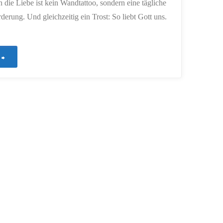
die Liebe ist kein Wandtattoo, sondern eine tägliche
derung. Und gleichzeitig ein Trost: So liebt Gott uns.
"750
–
Die
stärkste
Kraft"