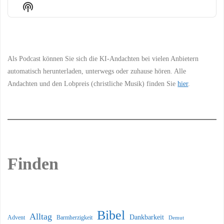
Episode
Episodes
Episo
Show
List
Podcast
Information
Als Podcast können Sie sich die KI-Andachten bei vielen Anbietern
automatisch herunterladen, unterwegs oder zuhause hören. Alle
Andachten und den Lobpreis (christliche Musik) finden Sie
hier
.
Finden
Bibel
Alltag
Dankbarkeit
Barmherzigkeit
Advent
Demut