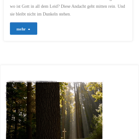
wo ist Gott in all dem Leid? Diese Andacht geht mitten rein. Und
sie bleibt nicht im Dunkeln stehen.
"729
mehr
–
Wenn
nichts
mehr
sicher
scheint"