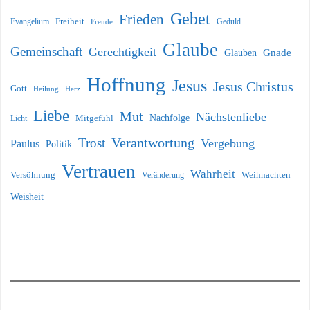
Gebet
Frieden
Freiheit
Evangelium
Geduld
Freude
Glaube
Gemeinschaft
Gerechtigkeit
Glauben
Gnade
Hoffnung
Jesus
Jesus Christus
Gott
Heilung
Herz
Liebe
Mut
Nächstenliebe
Nachfolge
Licht
Mitgefühl
Verantwortung
Trost
Vergebung
Paulus
Politik
Vertrauen
Wahrheit
Versöhnung
Weihnachten
Veränderung
Weisheit