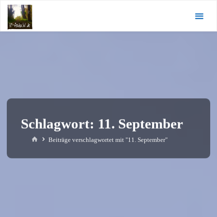
Zum
KI-
Inhalt
Andacht.de
springen
Schlagwort:
11. September
Start
Beiträge verschlagwortet mit "11. September"