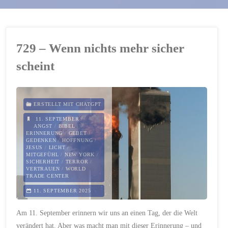
729 – Wenn nichts mehr sicher
scheint
ERSTELLT MIT CHATGPT
11. SEPTEMBER
/
ANGST
/
BIBEL
/
ERINNERUNG
/
GEBET
/
GEDENKEN
/
HOFFNUNG
/
JESUS
/
LICHT
/
MITGEFÜHL
/
NEW YORK
/
SICHERHEIT
/
TERROR
/
VERTRAUEN
/
WORLD
TRADE CENTER
11. SEPTEMBER 2025
Am 11. September erinnern wir uns an einen Tag, der die Welt
verändert hat. Aber was macht man mit dieser Erinnerung – und