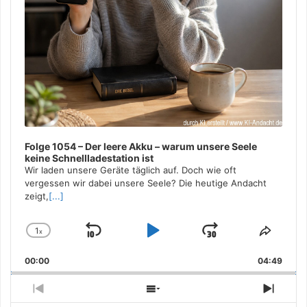
Folge 1054 – Der leere Akku – warum unsere Seele
keine Schnellladestation ist
Wir laden unsere Geräte täglich auf. Doch wie oft
vergessen wir dabei unsere Seele? Die heutige Andacht
zeigt,
[...]
1
x
Skip
Play
Jump
Change
Share
Playback
This
Backward
Pause
Forward
00:00
Rate
04:49
Episo
Previous
Show
Next