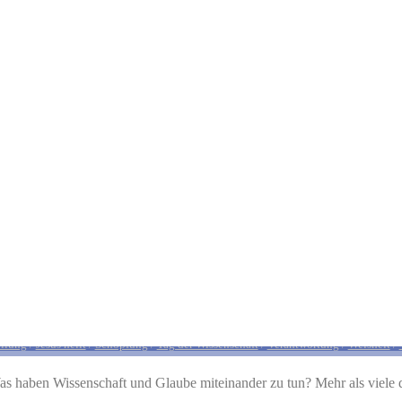
89 – Wissenschaft, Frieden und Vera
stellt mit ChatGPT
Bibel und Wissenschaft
/
biblische Perspektive
/
Erkenntnis
/
Et
ilung
/
Jesus heilt
/
Schöpfung
/
Tag der Wissenschaft
/
Verantwortung
/
Weisheit
/
s haben Wissenschaft und Glaube miteinander zu tun? Mehr als viele 