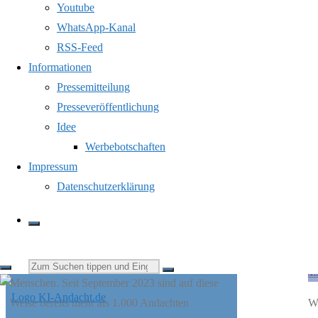
Youtube
WhatsApp-Kanal
RSS-Feed
Jeden Tag verbindet KI-Andacht die Botschaft der
Informationen
Bibel mit aktuellen Themen aus Gesellschaft,
Pressemitteilung
Politik und dem persönlichen Leben. Texte,
Presseveröffentlichung
Bilder, Videos, Podcastfolgen, Stimmen und
Idee
Musik entstehen mithilfe Künstlicher Intelligenz.
Werbebotschaften
Jede Andacht kann gelesen oder als Podcast
Impressum
7
gehört werden. Die eigens komponierten
Datenschutzerklärung
Musikstücke greifen das Thema der Andacht auf
und laden dazu ein, den Gedanken musikalisch
nachklingen zu lassen. Die Themenauswahl sowie
er
die redaktionelle Endkontrolle erfolgen durch
Suchen
He
Menschen. Seit September 2023 sind auf diese
Wa
Weise bereits mehr als 1.000 Andachten
nach: