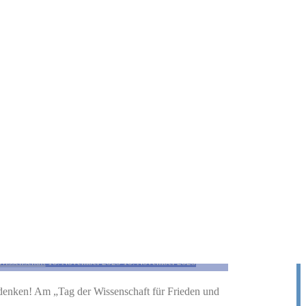
ntwortung
hik
/
Forschung
/
Fortschritt
/
Frieden
/
Glaube und Denken
/
Wissenschaft
10. November 2025
10. November 2025
denken! Am „Tag der Wissenschaft für Frieden und