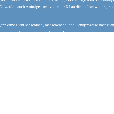
Es werden auch Aufträge auch von einer KI an die nächste weitergereic
ligenz ermöglicht Maschinen, menschenähnliche Denkprozesse nachzuah
passen. Ihre Anwendungen reichen von Spracherkennung bis zu auton
- Christliche Texte mit Hilfe der Künstlichen Intelligenz