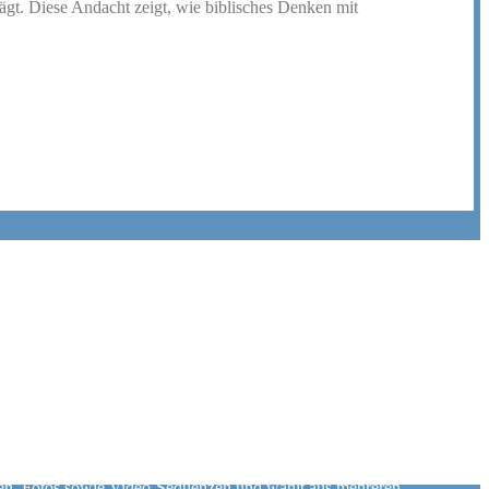
rägt. Diese Andacht zeigt, wie biblisches Denken mit
KI sucht und zitiert die Bibelstellen selbst. Das Grundthema kann von
er vorgegeben. Anschließend werden die Andachten vom Auftraggeber
s durch eine Künstliche Intelligenz (Speechgen) erstellt werden. Die
g Image Creator, Imagen 3, Sora) erstellt. Als inhaltliche Vorlage
ngen, Fotos sowie Video-Sequenzen und wählt aus mehreren