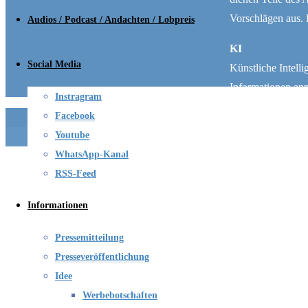
Vorschlägen aus. 
Audios / Podcast / Andachten / Lobpreis
KI
Social Media
Künstliche Intel
Informationen an
Instragram
Facebook
©2023 KI-Andacht 
Youtube
WhatsApp-Kanal
RSS-Feed
Informationen
Pressemitteilung
Presseveröffentlichung
Idee
Werbebotschaften