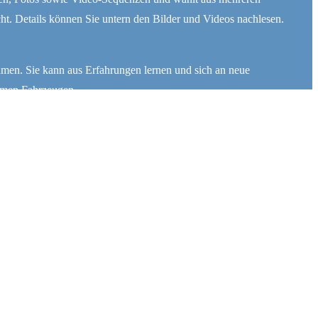
ht. Details können Sie untern den Bilder und Videos nachlesen.
men. Sie kann aus Erfahrungen lernen und sich an neue
omen Fahrzeugen.
Präsentiert von
Kahuna
&
WordPress
.