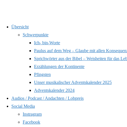
Zum
Übersicht
Inhalt
Schwerpunkte
springen
Schlagwort:
Bibel und Wisse
Ich- bin-Worte
Paulus auf dem Weg – Glaube mit allen Konsequen
Sprichwörter aus der Bibel – Weisheiten für das Le
Erzählungen der Kontinente
Pfingsten
Start
Beiträge v
Unser musikalischer Adventskalender 2025
Adventskalender 2024
Audios / Podcast / Andachten / Lobpreis
Social Media
Instragram
Facebook