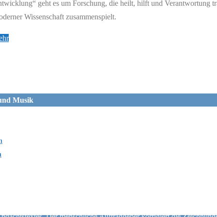
twicklung“ geht es um Forschung, die heilt, hilft und Verantwortung t
derner Wissenschaft zusammenspielt.
"789
ehr
–
Wissenschaft,
Frieden
und
 und Musik
Verantwortung"
durch eine Künstliche Intelligenz (derzeit ChatGPT 5.5) erstellt. Die 
agen werden, wird aber endgültig durch den menschlichen Auftraggeb
 bei Bedarf verändert.
n
sich auch hören. Dafür gibt es unseren Podcast, dessen Stimmen ebenfall
n
st von der KI Soundful. Inzwischen nutzen wir Suno.
os
ideos werden durch eine Künstliche Intelligenz (ChatGPT, DALL·E, Bin
Andachtstextes. Der menschliche Auftraggeber korrigiert die Zeichnu