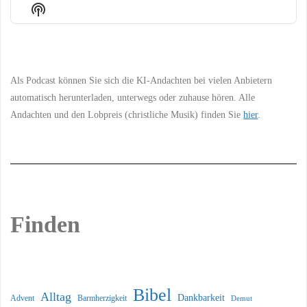
Episode
Episodes
Episo
Show
List
Podcast
Information
Als Podcast können Sie sich die KI-Andachten bei vielen Anbietern
automatisch herunterladen, unterwegs oder zuhause hören. Alle
Andachten und den Lobpreis (christliche Musik) finden Sie
hier
.
Finden
Bibel
Alltag
Dankbarkeit
Barmherzigkeit
Advent
Demut