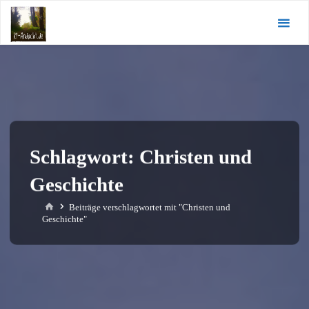
Zum
KI-
Inhalt
Andacht.de
springen
Schlagwort:
Christen und
Geschichte
Start
Beiträge verschlagwortet mit "Christen und
Geschichte"