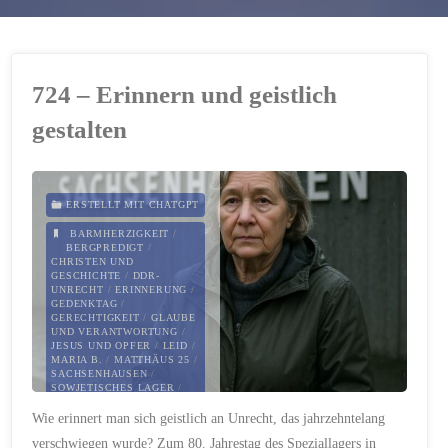
724 – Erinnern und geistlich
gestalten
ERSTELLT MIT CHATGPT
BARMHERZIGKEIT
/
BERGPREDIGT
/
CHRISTEN UND
GESCHICHTE
/
DDR-
UNRECHT
/
ERINNERUNG
/
GEDENKTAG
/
GERECHTIGKEIT
/
GLAUBE
UND VERANTWORTUNG
/
JESUS UND OPFER
/
LEID
/
MARIA B.
/
MATTHÄUS 25
/
SACHSENHAUSEN
/
SOWJETISCHES LAGER
/
SPEZIALLAGER
/
STILLE
Wie erinnert man sich geistlich an Unrecht, das jahrzehntelang
HELDEN
verschwiegen wurde? Zum 80. Jahrestag des Speziallagers in
6. SEPTEMBER 2025