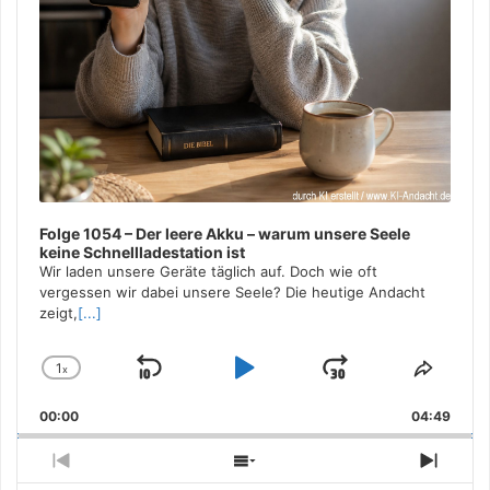
Folge 1054 – Der leere Akku – warum unsere Seele
keine Schnellladestation ist
Wir laden unsere Geräte täglich auf. Doch wie oft
vergessen wir dabei unsere Seele? Die heutige Andacht
zeigt,
[...]
1
x
Skip
Play
Jump
Change
Share
Playback
This
Backward
Pause
Forward
00:00
Rate
04:49
Episo
Previous
Show
Next