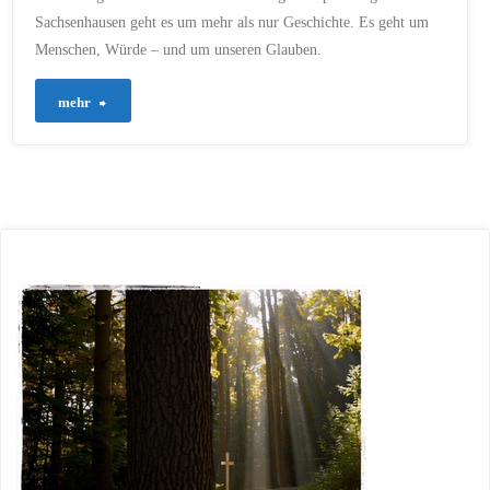
Sachsenhausen geht es um mehr als nur Geschichte. Es geht um
Menschen, Würde – und um unseren Glauben.
"724
mehr
–
Erinnern
und
geistlich
gestalten"