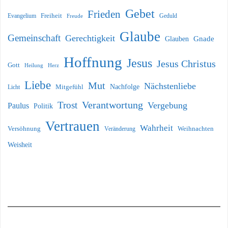
Gebet
Frieden
Freiheit
Evangelium
Geduld
Freude
Glaube
Gemeinschaft
Gerechtigkeit
Glauben
Gnade
Hoffnung
Jesus
Jesus Christus
Gott
Heilung
Herz
Liebe
Mut
Nächstenliebe
Nachfolge
Licht
Mitgefühl
Verantwortung
Trost
Vergebung
Paulus
Politik
Vertrauen
Wahrheit
Versöhnung
Weihnachten
Veränderung
Weisheit