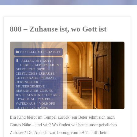
808 – Zuhause ist, wo Gott ist
ERSTELLT MIT CHATGPT
ALLTAG MIT GOTT
/
GEBET
/
GEBETSLEBEN
/
GEISTLICHE ORTE
/
GEISTLICHES ZUHAUSE
/
GOTTESNÄHE
/
HEIMAT
/
HERRNHUTER
BRÜDERGEMEINE
/
HERRNHUTER LOSUNG
/
JESUS ALS KIND
/
LUKAS 2
/
PSALM 84
/
TEMPEL
/
VATERHAUS
/
VORHÖFE
GOTTES
/
ZUHAUSE
Ein Kind bleibt im Tempel zurück, ein Beter sehnt sich nach
29. NOVEMBER 2025
Gottes Nähe – und wir? Wo finden wir heute unser geistliches
Zuhause? Die Andacht zur Losung vom 29.11. hilft beim