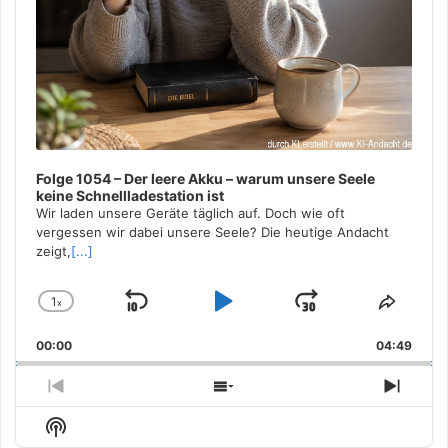
Folge 1054 – Der leere Akku – warum unsere Seele
keine Schnellladestation ist
Wir laden unsere Geräte täglich auf. Doch wie oft
vergessen wir dabei unsere Seele? Die heutige Andacht
zeigt,
[...]
1
x
Skip
Play
Jump
Change
Share
Playback
This
Backward
Pause
Forward
00:00
Rate
04:49
Episo
Previous
Show
Next
Episode
Episodes
Episo
Show
List
Podcast