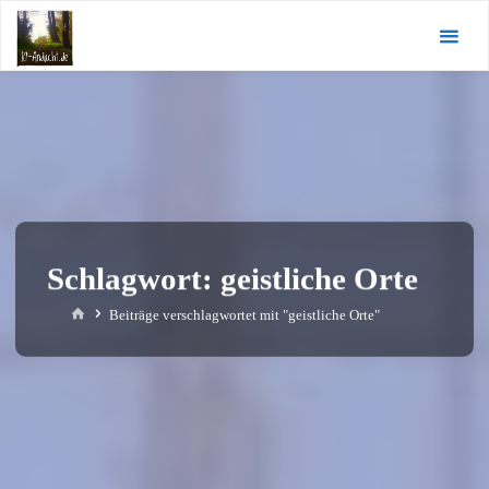
Zum
KI-
Inhalt
Andacht.de
springen
Schlagwort:
geistliche Orte
Start
Beiträge verschlagwortet mit "geistliche Orte"