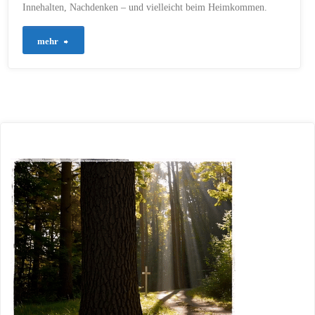
Innehalten, Nachdenken – und vielleicht beim Heimkommen.
"808
mehr
–
Zuhause
ist,
wo
Gott
ist"