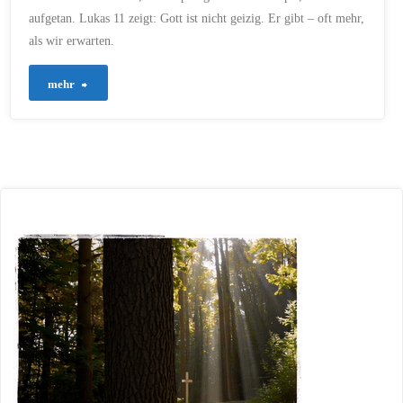
aufgetan. Lukas 11 zeigt: Gott ist nicht geizig. Er gibt – oft mehr,
als wir erwarten.
"794
mehr
–
Beharrlich
bitten
–
und
Gottes
Großzügigkeit
entdecken"