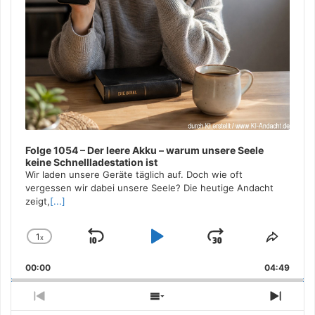
Folge 1054 – Der leere Akku – warum unsere Seele
keine Schnellladestation ist
Wir laden unsere Geräte täglich auf. Doch wie oft
vergessen wir dabei unsere Seele? Die heutige Andacht
zeigt,
[...]
1
x
Skip
Play
Jump
Change
Share
Playback
This
Backward
Pause
Forward
00:00
Rate
04:49
Episo
Previous
Show
Next