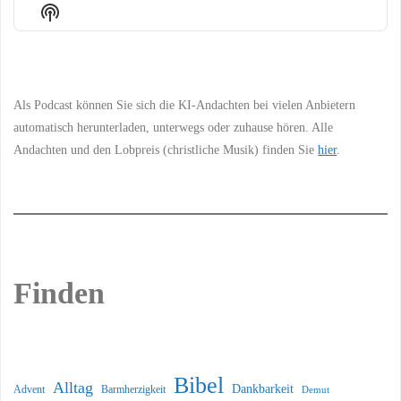
Episode
Episodes
Episo
Show
List
Podcast
Information
Als Podcast können Sie sich die KI-Andachten bei vielen Anbietern
automatisch herunterladen, unterwegs oder zuhause hören. Alle
Andachten und den Lobpreis (christliche Musik) finden Sie
hier
.
Finden
Bibel
Alltag
Dankbarkeit
Barmherzigkeit
Advent
Demut