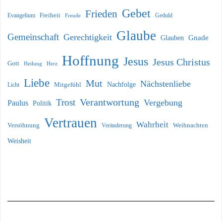
Gebet
Frieden
Freiheit
Evangelium
Geduld
Freude
Glaube
Gemeinschaft
Gerechtigkeit
Glauben
Gnade
Hoffnung
Jesus
Jesus Christus
Gott
Heilung
Herz
Liebe
Mut
Nächstenliebe
Nachfolge
Licht
Mitgefühl
Verantwortung
Trost
Vergebung
Paulus
Politik
Vertrauen
Wahrheit
Versöhnung
Weihnachten
Veränderung
Weisheit