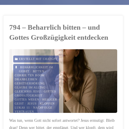
794 – Beharrlich bitten – und
Gottes Großzügigkeit entdecken
ERSTELLT MIT CHATGPT
BEHARRLICHKEIT IM
GEBET
/
BITTEN
/
CORRIE TEN BOOM
/
DRANBLEIBEN
/
GEBETSERHÖRUNG
/
GLAUBE IM ALLTAG
/
GLEICHNIS JESU
/
GOTTES
GROSSZÜGIGKEIT
/
GOTTES WESEN
/
HEILIGER
GEIST
/
JESUS
/
KLOPFEN
/
LUKAS 11
/
NACHFOLGE
/
VERTRAUEN
Was tun, wenn Gott nicht sofort antwortet? Jesus ermutigt: Bleib
15. NOVEMBER 2025
dran! Denn wer bittet, der empfängt. Und wer klopft, dem wird