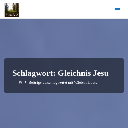
Zum
KI-
Inhalt
Andacht.de
springen
Schlagwort:
Gleichnis Jesu
Start
Beiträge verschlagwortet mit "Gleichnis Jesu"