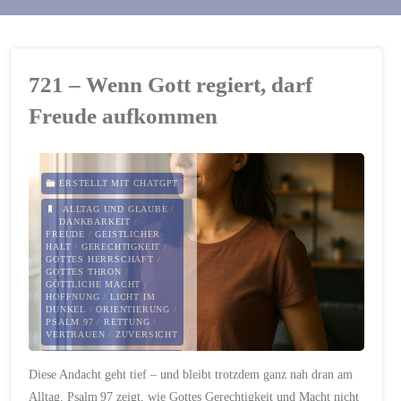
721 – Wenn Gott regiert, darf
Freude aufkommen
ERSTELLT MIT CHATGPT
ALLTAG UND GLAUBE
/
DANKBARKEIT
/
FREUDE
/
GEISTLICHER
HALT
/
GERECHTIGKEIT
/
GOTTES HERRSCHAFT
/
GOTTES THRON
/
GÖTTLICHE MACHT
/
HOFFNUNG
/
LICHT IM
DUNKEL
/
ORIENTIERUNG
/
PSALM 97
/
RETTUNG
/
VERTRAUEN
/
ZUVERSICHT
3. SEPTEMBER 2025
Diese Andacht geht tief – und bleibt trotzdem ganz nah dran am
Alltag. Psalm 97 zeigt, wie Gottes Gerechtigkeit und Macht nicht