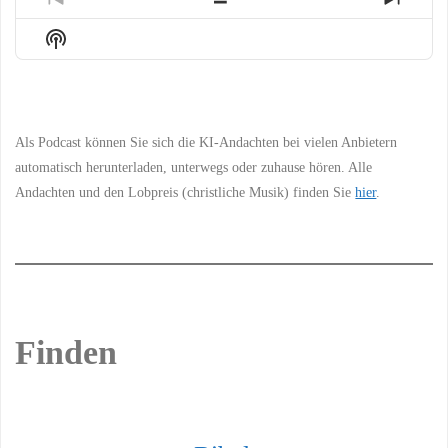
Previous
Show
Next
Episode
Episodes
Episo
Show
List
Podcast
Information
Als Podcast können Sie sich die KI-Andachten bei vielen Anbietern
automatisch herunterladen, unterwegs oder zuhause hören. Alle
Andachten und den Lobpreis (christliche Musik) finden Sie
hier
.
Finden