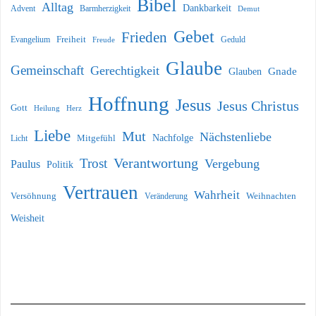
Bibel
Alltag
Dankbarkeit
Barmherzigkeit
Advent
Demut
Gebet
Frieden
Freiheit
Evangelium
Geduld
Freude
Glaube
Gemeinschaft
Gerechtigkeit
Glauben
Gnade
Hoffnung
Jesus
Jesus Christus
Gott
Heilung
Herz
Liebe
Mut
Nächstenliebe
Nachfolge
Licht
Mitgefühl
Verantwortung
Trost
Vergebung
Paulus
Politik
Vertrauen
Wahrheit
Versöhnung
Weihnachten
Veränderung
Weisheit