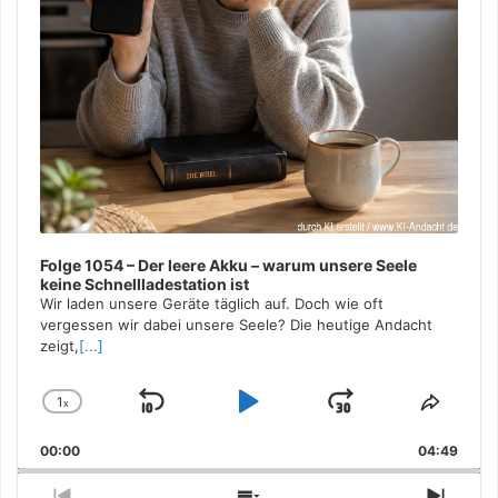
Folge 1054 – Der leere Akku – warum unsere Seele
keine Schnellladestation ist
Wir laden unsere Geräte täglich auf. Doch wie oft
vergessen wir dabei unsere Seele? Die heutige Andacht
zeigt,
[...]
1
x
Skip
Play
Jump
Change
Share
Playback
This
Backward
Pause
Forward
00:00
Rate
04:49
Episo