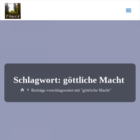
Zum
KI-
Inhalt
Andacht.de
springen
Schlagwort:
göttliche Macht
Start
Beiträge verschlagwortet mit "göttliche Macht"