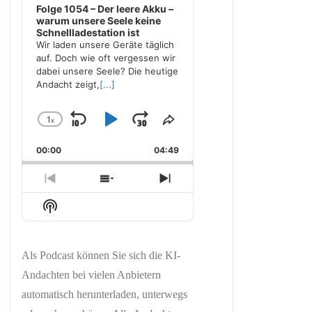
Folge 1054 – Der leere Akku –
warum unsere Seele keine
Schnellladestation ist
Wir laden unsere Geräte täglich
auf. Doch wie oft vergessen wir
dabei unsere Seele? Die heutige
Andacht zeigt,
[...]
1
x
Skip
Play
Jump
Change
Share
Playback
This
Backward
Pause
Forward
00:00
Rate
04:49
Episode
Previous
Show
Next
Episode
Episodes
Episode
Show
List
Podcast
Information
Als Podcast können Sie sich die KI-
Andachten bei vielen Anbietern
automatisch herunterladen, unterwegs