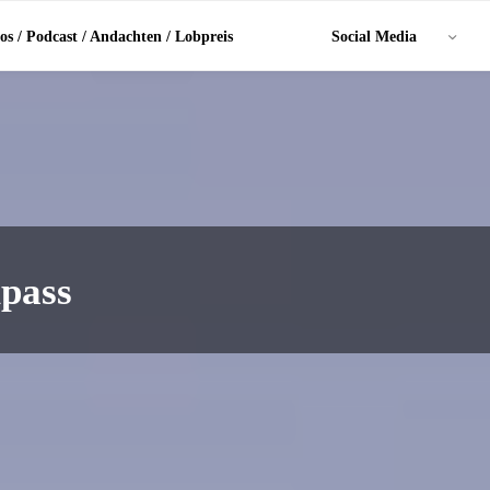
os / Podcast / Andachten / Lobpreis
Social Media
pass