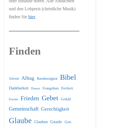
oder zuhause hören. Alle Andachten
und den Lobpreis (christliche Musik)
finden Sie
hier
.
Finden
Bibel
Alltag
Barmherzigkeit
Advent
Dankbarkeit
Freiheit
Evangelium
Demut
Gebet
Frieden
Geduld
Freude
Gemeinschaft
Gerechtigkeit
Glaube
Glauben
Gnade
Gott