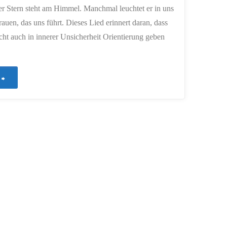
er Stern steht am Himmel. Manchmal leuchtet er in uns
trauen, das uns führt. Dieses Lied erinnert daran, dass
cht auch in innerer Unsicherheit Orientierung geben
"829
–
Vertrauen
als
innerer
Kompass"