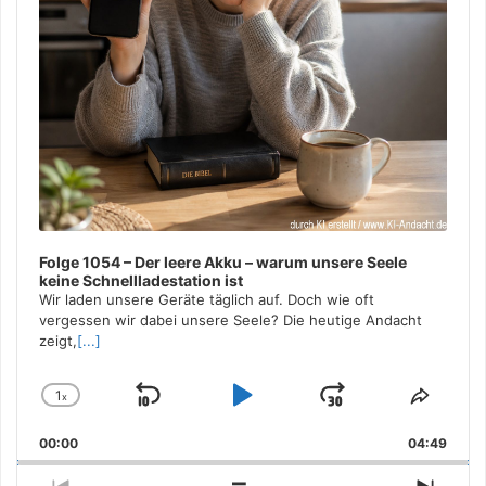
Folge 1054 – Der leere Akku – warum unsere Seele
keine Schnellladestation ist
Wir laden unsere Geräte täglich auf. Doch wie oft
vergessen wir dabei unsere Seele? Die heutige Andacht
zeigt,
[...]
1
x
Skip
Play
Jump
Change
Share
Playback
This
Backward
Pause
Forward
00:00
Rate
04:49
Episo