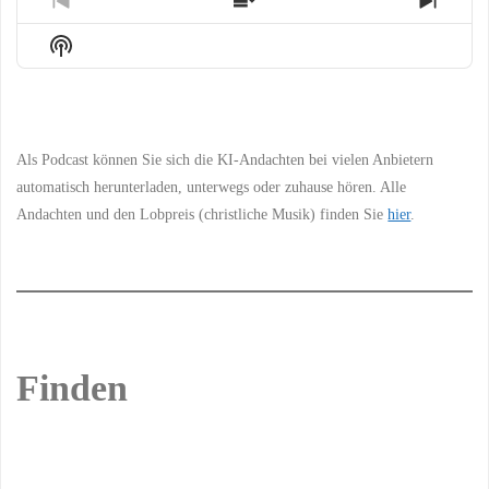
Previous
Show
Next
Episode
Episodes
Episo
Show
List
Podcast
Information
Als Podcast können Sie sich die KI-Andachten bei vielen Anbietern
automatisch herunterladen, unterwegs oder zuhause hören. Alle
Andachten und den Lobpreis (christliche Musik) finden Sie
hier
.
Finden