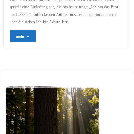
spricht eine Einladung aus, die bis heute trägt: „Ich bin das Brot
des Lebens.“ Entdecke den Auftakt unserer neuen Sommerreihe
über die sieben Ich-bin-Worte Jesu.
"1017
mehr
–
Ich
bin
das
Brot
des
Lebens"