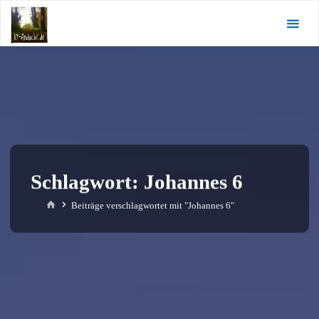
Zum
KI-
Inhalt
Andacht.de
springen
Schlagwort:
Johannes 6
Start
Beiträge verschlagwortet mit "Johannes 6"