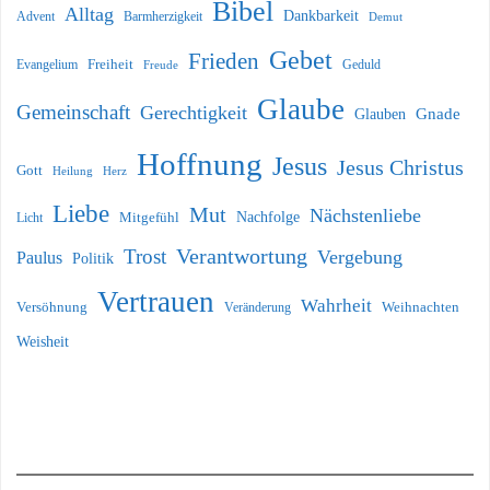
Bibel
Alltag
Dankbarkeit
Barmherzigkeit
Advent
Demut
Gebet
Frieden
Freiheit
Evangelium
Geduld
Freude
Glaube
Gemeinschaft
Gerechtigkeit
Glauben
Gnade
Hoffnung
Jesus
Jesus Christus
Gott
Heilung
Herz
Liebe
Mut
Nächstenliebe
Nachfolge
Licht
Mitgefühl
Verantwortung
Trost
Vergebung
Paulus
Politik
Vertrauen
Wahrheit
Versöhnung
Weihnachten
Veränderung
Weisheit