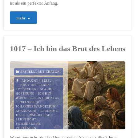
ist als ein perfekter Anfang.
"1045
mehr
–
Der
1017 – Ich bin das Brot des Lebens
erste
Schritt
ERSTELLT MIT CHATGPT
zählt"
ANDACHT
/
BIBEL
/
BROT DES LEBENS
/
ERFÜLLUNG
/
GLAUBE
/
HOFFNUNG
/
ICH-BIN-
WORTE
/
JESUS CHRISTUS
/
JOHANNES 6
/
JOHANNESEVANGELIUM
/
KI-ANDACHT
/
LEBEN MIT
JESUS
/
NACHFOLGE
/
SEHNSUCHT
/
SOMMERREIHE
/
VERTRAUEN
Womit versuchst du den Hunger deiner Seele zu stillen? Jesus
28. JUNI 2026