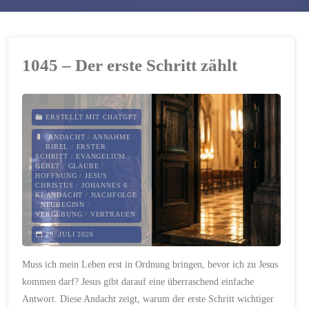
1045 – Der erste Schritt zählt
ERSTELLT MIT CHATGPT
ANDACHT
/
ANNAHME
/
BIBEL
/
ERSTER
SCHRITT
/
EVANGELIUM
/
GEBET
/
GLAUBE
/
HOFFNUNG
/
JESUS
CHRISTUS
/
JOHANNES 6
/
KI-ANDACHT
/
NACHFOLGE
/
NEUBEGINN
/
VERGEBUNG
/
VERTRAUEN
26. JULI 2026
Muss ich mein Leben erst in Ordnung bringen, bevor ich zu Jesus
kommen darf? Jesus gibt darauf eine überraschend einfache
Antwort. Diese Andacht zeigt, warum der erste Schritt wichtiger