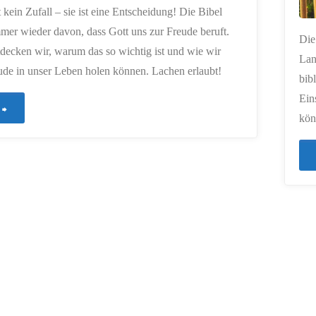
t kein Zufall – sie ist eine Entscheidung! Die Bibel
mmer wieder davon, dass Gott uns zur Freude beruft.
Die
decken wir, warum das so wichtig ist und wie wir
Lan
ude in unser Leben holen können. Lachen erlaubt!
bib
Ein
"540
kön
–
Freude
am
Glauben
–
Ein