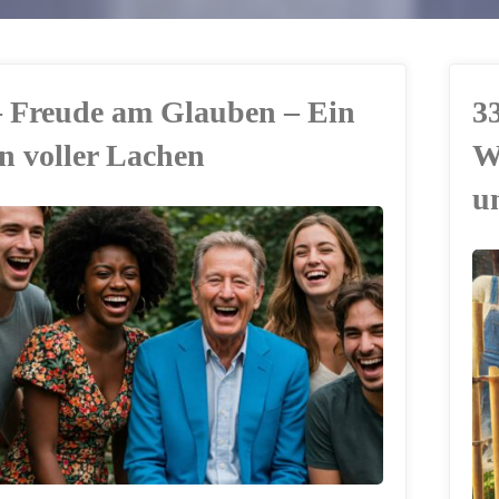
– Freude am Glauben – Ein
3
n voller Lachen
W
u
ERSTELLT MIT
CHATGPT