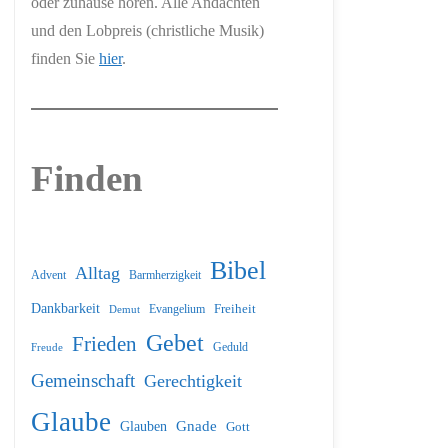
oder zuhause hören. Alle Andachten
und den Lobpreis (christliche Musik)
finden Sie
hier
.
Finden
Bibel
Alltag
Barmherzigkeit
Advent
Dankbarkeit
Freiheit
Evangelium
Demut
Gebet
Frieden
Geduld
Freude
Gemeinschaft
Gerechtigkeit
Glaube
Glauben
Gnade
Gott