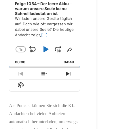
Folge 1054 – Der leere Akku –
warum unsere Seele keine
Schnellladestation ist
Wir laden unsere Geräte täglich
auf. Doch wie oft vergessen wir
dabei unsere Seele? Die heutige
Andacht zeigt,
[...]
1
x
Skip
Play
Jump
Change
Share
Playback
This
Backward
Pause
Forward
00:00
Rate
04:49
Episode
Previous
Show
Next
Episode
Episodes
Episode
Show
List
Podcast
Information
Als Podcast können Sie sich die KI-
Andachten bei vielen Anbietern
automatisch herunterladen, unterwegs