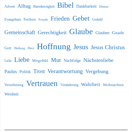
Bibel
Alltag
Dankbarkeit
Barmherzigkeit
Advent
Demut
Gebet
Frieden
Freiheit
Evangelium
Geduld
Freude
Glaube
Gemeinschaft
Gerechtigkeit
Glauben
Gnade
Hoffnung
Jesus
Jesus Christus
Gott
Heilung
Herz
Liebe
Mut
Nächstenliebe
Nachfolge
Licht
Mitgefühl
Verantwortung
Trost
Vergebung
Paulus
Politik
Vertrauen
Wahrheit
Versöhnung
Weihnachten
Veränderung
Weisheit