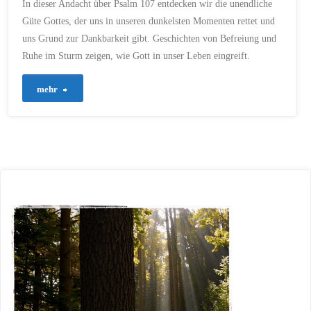
In dieser Andacht über Psalm 107 entdecken wir die unendliche
Güte Gottes, der uns in unseren dunkelsten Momenten rettet und
uns Grund zur Dankbarkeit gibt. Geschichten von Befreiung und
Ruhe im Sturm zeigen, wie Gott in unser Leben eingreift.
"329
mehr
–
Danket
dem
Herrn,
denn
er
ist
gut