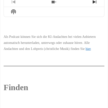
Previous
Show
Next
Episode
Episodes
Episo
Show
List
Podcast
Information
Als Podcast können Sie sich die KI-Andachten bei vielen Anbietern
automatisch herunterladen, unterwegs oder zuhause hören. Alle
Andachten und den Lobpreis (christliche Musik) finden Sie
hier
.
Finden