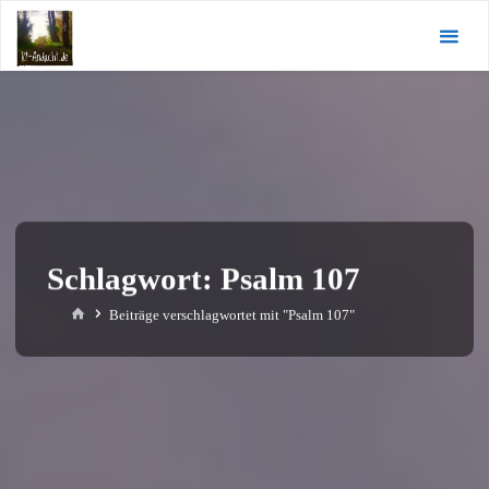
Zum
KI-
Inhalt
Andacht.de
springen
Schlagwort:
Psalm 107
Start
Beiträge verschlagwortet mit "Psalm 107"