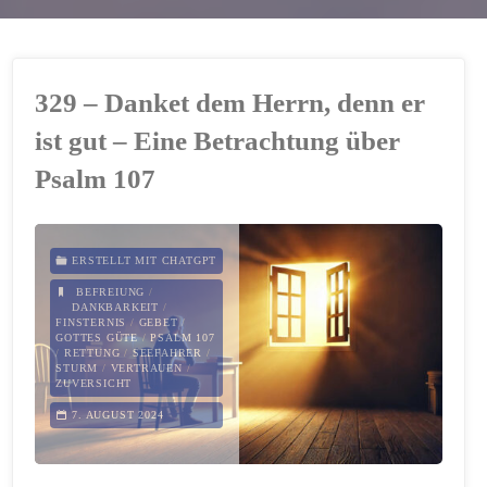
329 – Danket dem Herrn, denn er
ist gut – Eine Betrachtung über
Psalm 107
ERSTELLT MIT CHATGPT
BEFREIUNG
/
DANKBARKEIT
/
FINSTERNIS
/
GEBET
/
GOTTES GÜTE
/
PSALM 107
/
RETTUNG
/
SEEFAHRER
/
STURM
/
VERTRAUEN
/
ZUVERSICHT
7. AUGUST 2024