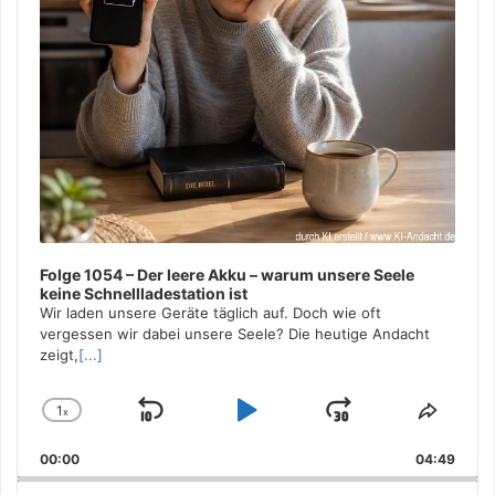
Folge 1054 – Der leere Akku – warum unsere Seele
keine Schnellladestation ist
Wir laden unsere Geräte täglich auf. Doch wie oft
vergessen wir dabei unsere Seele? Die heutige Andacht
zeigt,
[...]
1
x
Skip
Play
Jump
Change
Share
Playback
This
Backward
Pause
Forward
00:00
Rate
04:49
Episo