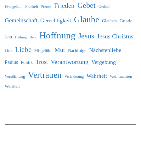
Gebet
Frieden
Freiheit
Evangelium
Geduld
Freude
Glaube
Gemeinschaft
Gerechtigkeit
Glauben
Gnade
Hoffnung
Jesus
Jesus Christus
Gott
Heilung
Herz
Liebe
Mut
Nächstenliebe
Nachfolge
Licht
Mitgefühl
Verantwortung
Trost
Vergebung
Paulus
Politik
Vertrauen
Wahrheit
Versöhnung
Weihnachten
Veränderung
Weisheit