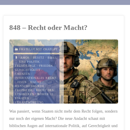
848 – Recht oder Macht?
ERSTELLT MIT CHATGPT
AMOS
/
BESITZ
/
BIBEL
UND POLITIK
/
FREMDLINGE
/
FRIEDEN
/
GERECHTIGKEIT
/
GRENZEN
/
INTERNATIONALES RECHT
/
JESUS
/
MACHT
/
MENSCHENWÜRDE
/
PROPHETIE
/
RECHT DES
STÄRKEREN
/
RÖMER 13
/
STAATEN
/
VERANTWORTUNG
Was passiert, wenn Staaten nicht mehr dem Recht folgen, sondern
8. JANUAR 2026
nur noch der eigenen Macht? Die neue Andacht schaut mit
biblischen Augen auf internationale Politik, auf Gerechtigkeit und