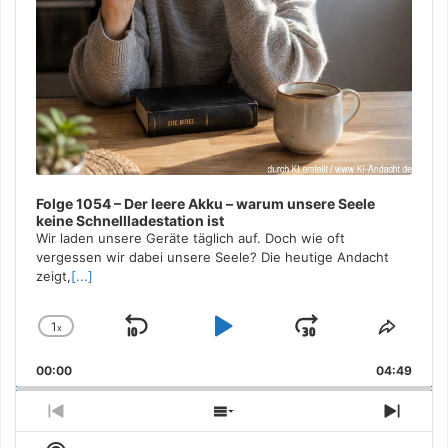
Folge 1054 – Der leere Akku – warum unsere Seele
keine Schnellladestation ist
Wir laden unsere Geräte täglich auf. Doch wie oft
vergessen wir dabei unsere Seele? Die heutige Andacht
zeigt,
[...]
1
x
Skip
Play
Jump
Change
Share
Playback
This
Backward
Pause
Forward
00:00
Rate
04:49
Episo
Previous
Show
Next
Episode
Episodes
Episo