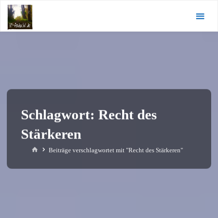
Zum
KI-
Inhalt
Andacht.de
springen
Schlagwort:
Recht des
Stärkeren
Start
Beiträge verschlagwortet mit "Recht des Stärkeren"