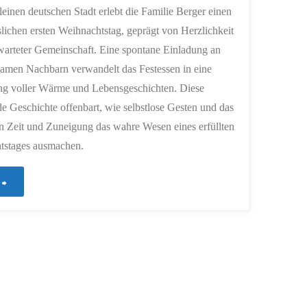
kleinen deutschen Stadt erlebt die Familie Berger einen
lichen ersten Weihnachtstag, geprägt von Herzlichkeit
arteter Gemeinschaft. Eine spontane Einladung an
samen Nachbarn verwandelt das Festessen in eine
g voller Wärme und Lebensgeschichten. Diese
e Geschichte offenbart, wie selbstlose Gesten und das
n Zeit und Zuneigung das wahre Wesen eines erfüllten
tstages ausmachen.
"102
–
Ein
Weihnachtstag
voller