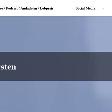
os / Podcast / Andachten / Lobpreis
Social Media
esten