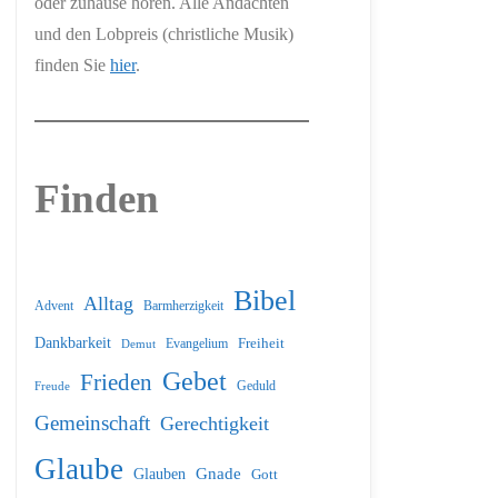
oder zuhause hören. Alle Andachten
und den Lobpreis (christliche Musik)
finden Sie
hier
.
Finden
Bibel
Alltag
Barmherzigkeit
Advent
Dankbarkeit
Freiheit
Evangelium
Demut
Gebet
Frieden
Geduld
Freude
Gemeinschaft
Gerechtigkeit
Glaube
Glauben
Gnade
Gott