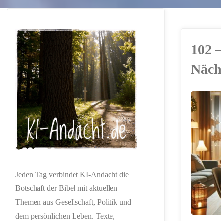
102 
Näch
ERSTELLT MIT
CHATGPT
Jeden Tag verbindet KI-Andacht die
Botschaft der Bibel mit aktuellen
Themen aus Gesellschaft, Politik und
dem persönlichen Leben. Texte,