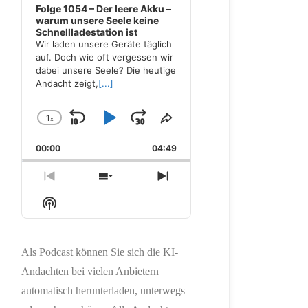
Folge 1054 – Der leere Akku –
warum unsere Seele keine
Schnellladestation ist
Wir laden unsere Geräte täglich
auf. Doch wie oft vergessen wir
dabei unsere Seele? Die heutige
Andacht zeigt,
[...]
1
x
Skip
Play
Jump
Change
Share
Playback
This
Backward
Pause
Forward
00:00
Rate
04:49
Episode
Previous
Show
Next
Episode
Episodes
Episode
Show
List
Podcast
Information
Als Podcast können Sie sich die KI-
Andachten bei vielen Anbietern
automatisch herunterladen, unterwegs