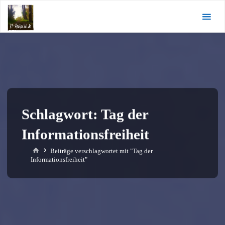
Zum
KI-
Inhalt
Andacht.de
springen
Schlagwort:
Tag der
Informationsfreiheit
Start
Beiträge verschlagwortet mit "Tag der
Informationsfreiheit"