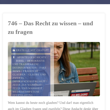
746 – Das Recht zu wissen – und
zu fragen
ERSTELLT MIT CHATGPT
APOSTELGESCHICHTE
/
BIBEL
/
DEMOKRATIE
UND TRANSPARENZ
/
DESINFORMATION
/
FAKE
NEWS
/
FRAGEN IM
GLAUBEN
/
GLAUBE UND
ZWEIFEL
/
INFORMATIONSFREIHEIT
/
JESUS ALS WAHRHEIT
/
JESUS UND WAHRHEIT
/
MEDIENKOMPETENZ
/
OFFENBARUNG
/
POLITISCHER
Wem kannst du heute noch glauben? Und darf man eigentlich
MISSBRAUCH VON MEDIEN
/
PRÜFEN IM GLAUBEN
/
auch im Glauben fragen und zweifeln? Diese Andacht denkt über
TAG DER