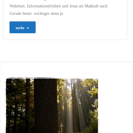
INFORMATIONSFREIHEIT
/
Wahrheit, Informationsfreiheit und Jesus als Maßstab nach.
WAHRHEIT
Gerade heute: wichtiger denn je.
28. SEPTEMBER 2025
"746
mehr
–
Das
Recht
zu
wissen
–
und
zu