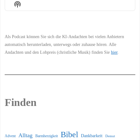
Episode
Episodes
Episo
Show
List
Podcast
Information
Als Podcast können Sie sich die KI-Andachten bei vielen Anbietern
automatisch herunterladen, unterwegs oder zuhause hören. Alle
Andachten und den Lobpreis (christliche Musik) finden Sie
hier
.
Finden
Bibel
Alltag
Dankbarkeit
Barmherzigkeit
Advent
Demut