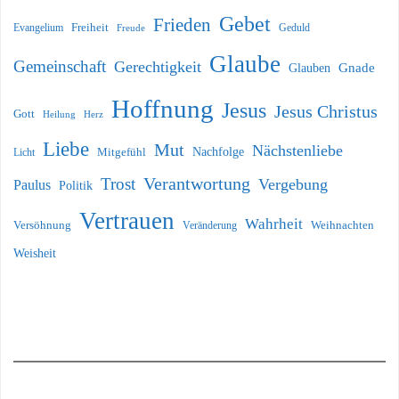
Gebet
Frieden
Freiheit
Evangelium
Geduld
Freude
Glaube
Gemeinschaft
Gerechtigkeit
Glauben
Gnade
Hoffnung
Jesus
Jesus Christus
Gott
Heilung
Herz
Liebe
Mut
Nächstenliebe
Nachfolge
Licht
Mitgefühl
Verantwortung
Trost
Vergebung
Paulus
Politik
Vertrauen
Wahrheit
Versöhnung
Weihnachten
Veränderung
Weisheit