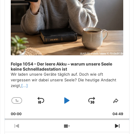
Folge 1054 – Der leere Akku – warum unsere Seele
keine Schnellladestation ist
Wir laden unsere Geräte täglich auf. Doch wie oft
vergessen wir dabei unsere Seele? Die heutige Andacht
zeigt,
[...]
1
x
Skip
Play
Jump
Change
Share
Playback
This
Backward
Pause
Forward
00:00
Rate
04:49
Episo
Previous
Show
Next