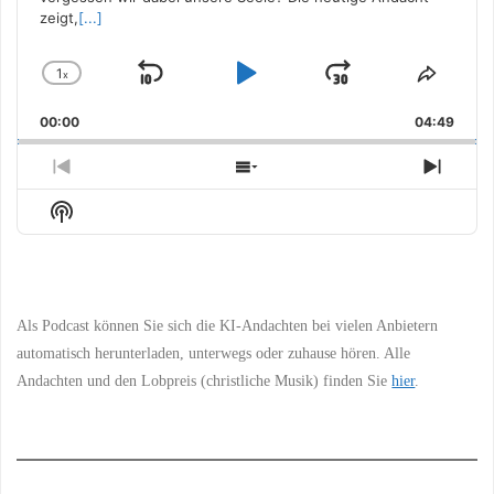
zeigt,
[...]
1
x
Skip
Play
Jump
Change
Share
Playback
This
Backward
Pause
Forward
00:00
Rate
04:49
Episo
Previous
Show
Next
Episode
Episodes
Episo
Show
List
Podcast
Information
Als Podcast können Sie sich die KI-Andachten bei vielen Anbietern
automatisch herunterladen, unterwegs oder zuhause hören. Alle
Andachten und den Lobpreis (christliche Musik) finden Sie
hier
.