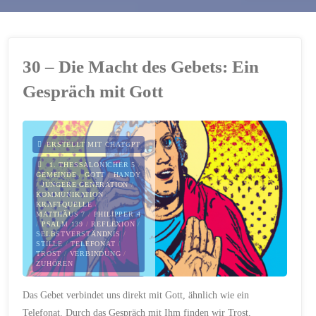
30 – Die Macht des Gebets: Ein
Gespräch mit Gott
ERSTELLT MIT CHATGPT
1. THESSALONICHER 5
/
GEMEINDE
/
GOTT
/
HANDY
/
JÜNGERE GENERATION
/
KOMMUNIKATION
/
KRAFTQUELLE
/
MATTHÄUS 7
/
PHILIPPER 4
/
PSALM 139
/
REFLEXION
/
SELBSTVERSTÄNDNIS
/
STILLE
/
TELEFONAT
/
TROST
/
VERBINDUNG
/
ZUHÖREN
14. OKTOBER 2023
Das Gebet verbindet uns direkt mit Gott, ähnlich wie ein
Telefonat. Durch das Gespräch mit Ihm finden wir Trost,