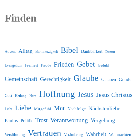
Finden
Bibel
Alltag
Dankbarkeit
Barmherzigkeit
Advent
Demut
Gebet
Frieden
Freiheit
Evangelium
Geduld
Freude
Glaube
Gemeinschaft
Gerechtigkeit
Glauben
Gnade
Hoffnung
Jesus
Jesus Christus
Gott
Heilung
Herz
Liebe
Mut
Nächstenliebe
Nachfolge
Licht
Mitgefühl
Verantwortung
Trost
Vergebung
Paulus
Politik
Vertrauen
Wahrheit
Versöhnung
Weihnachten
Veränderung