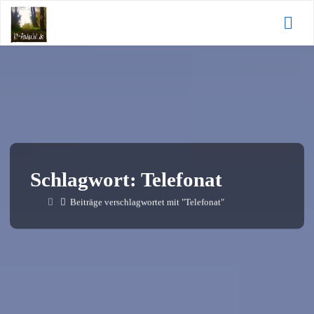
Zum
KI-
Inhalt
Andacht.de
springen
Schlagwort:
Telefonat
Start
Beiträge verschlagwortet mit "Telefonat"