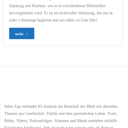
Stärkung und Klarheit, wie es in verschiedenen Bibelstellen
hervorgehoben wird. Es ist ein kraftvolles Werkzeug, das uns in
jeder Lebenslage begleitet und uns näher zu Gott führt.
"30
mehr
–
Die
Macht
des
Gebets:
Ein
Jeden Tag verbindet KI-Andacht die Botschaft der Bibel mit aktuellen
Gespräch
Themen aus Gesellschaft, Politik und dem persönlichen Leben. Texte,
Bilder, Videos, Podcastfolgen, Stimmen und Musik entstehen mithilfe
mit
Künstlicher Intelligenz. Jede Andacht kann gelesen oder als Podcast