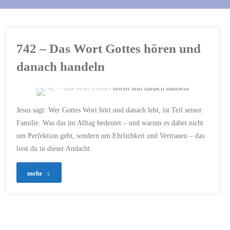
742 – Das Wort Gottes hören und
danach handeln
ERSTELLT MIT CHATGPT
Jesus sagt: Wer Gottes Wort hört und danach lebt, ist Teil seiner
ALLTAG
/
BEZIEHUNG
Familie. Was das im Alltag bedeutet – und warum es dabei nicht
ZU GOTT
/
BIBEL
/
um Perfektion geht, sondern um Ehrlichkeit und Vertrauen – das
CHRISTLICHER GLAUBE
/
EVANGELIUM
/
FAMILIE
liest du in dieser Andacht.
GOTTES
/
GLAUBE LEBEN
/
GNADE LEBEN
/
HANDELN
/
HÖREN
/
JAKOBUSBRIEF
/
JESUS
/
JÜNGERSCHAFT
/
"742
mehr
LUKAS 8
/
MUT ZUM
HANDELN
/
TUN STATT
–
REDEN
24. SEPTEMBER 2025
Das