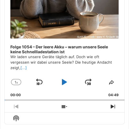
Folge 1054 – Der leere Akku – warum unsere Seele
keine Schnellladestation ist
Wir laden unsere Geräte täglich auf. Doch wie oft
vergessen wir dabei unsere Seele? Die heutige Andacht
zeigt,
[...]
1
x
Skip
Play
Jump
Change
Share
Playback
This
Backward
Pause
Forward
00:00
Rate
04:49
Episo
Previous
Show
Next
Episode
Episodes
Episo
Show
List
Podcast