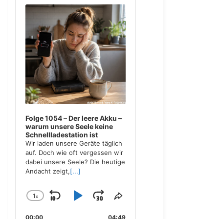
Player
Folge 1054 – Der leere Akku –
warum unsere Seele keine
Schnellladestation ist
Wir laden unsere Geräte täglich
auf. Doch wie oft vergessen wir
dabei unsere Seele? Die heutige
Andacht zeigt,
[...]
1
x
Skip
Play
Jump
Change
Share
Playback
This
Backward
Pause
Forward
00:00
04:49