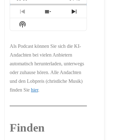
Rate
Episode
Previous
Show
Next
Episode
Episodes
Episode
Show
List
Podcast
Information
Als Podcast können Sie sich die KI-
Andachten bei vielen Anbietern
automatisch herunterladen, unterwegs
oder zuhause hören. Alle Andachten
und den Lobpreis (christliche Musik)
finden Sie
hier
.
Finden