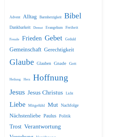
Bibel
Alltag
Barmherzigkeit
Advent
Dankbarkeit
Freiheit
Evangelium
Demut
Gebet
Frieden
Geduld
Freude
Gemeinschaft
Gerechtigkeit
Glaube
Glauben
Gnade
Gott
Hoffnung
Heilung
Herz
Jesus
Jesus Christus
Licht
Liebe
Mut
Nachfolge
Mitgefühl
Nächstenliebe
Paulus
Politik
Verantwortung
Trost
Vergebung