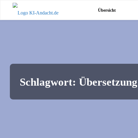
Zum
KI-
Übersicht
Inhalt
Andacht.de
springen
Schlagwort:
Übersetzung