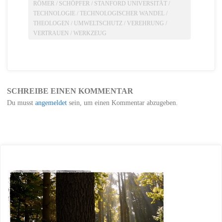
RÖMER
/
SCHÖPFER
/
STANFORD UNIVERSITÄT
/
TECHNOLOGIE
/
TECHNOLOGISCHER WANDEL
/
THEOLOGEN
/
UMWELTSCHUTZ
/
VEREHRUNG
/
VERTRAUEN
/
WERKZEUG
SCHREIBE EINEN KOMMENTAR
Du musst
angemeldet
sein, um einen Kommentar abzugeben.