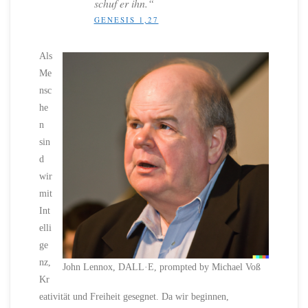
schuf er ihn.“
GENESIS 1,27
Als
Me
nsc
he
n
sin
d
wir
mit
Int
elli
ge
nz,
John Lennox, DALL·E, prompted by Michael Voß
Kr
eativität und Freiheit gesegnet. Da wir beginnen,