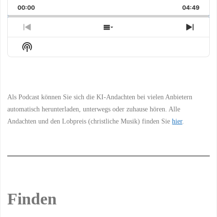
Playback
This
Backward
Pause
Forward
00:00
Rate
04:49
Episo
Previous
Show
Next
Episode
Episodes
Episo
Show
List
Podcast
Information
Als Podcast können Sie sich die KI-Andachten bei vielen Anbietern
automatisch herunterladen, unterwegs oder zuhause hören. Alle
Andachten und den Lobpreis (christliche Musik) finden Sie
hier
.
Finden