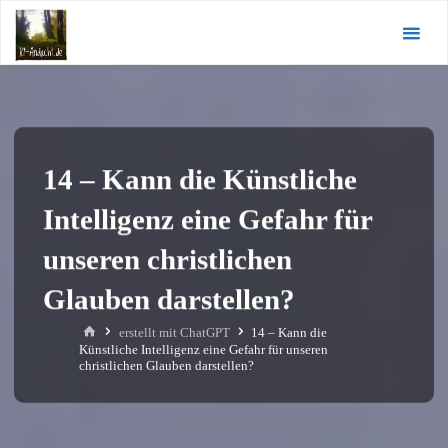
Zum
KI-
Inhalt
Andacht.de
springen
14 – Kann die Künstliche
Intelligenz eine Gefahr für
unseren christlichen
Glauben darstellen?
Start
erstellt mit ChatGPT
14 – Kann die
Künstliche Intelligenz eine Gefahr für unseren
christlichen Glauben darstellen?