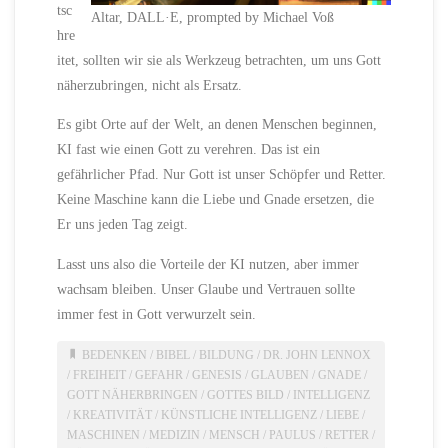
tsc
Altar, DALL·E, prompted by Michael Voß
hre
itet, sollten wir sie als Werkzeug betrachten, um uns Gott
näherzubringen, nicht als Ersatz.
Es gibt Orte auf der Welt, an denen Menschen beginnen,
KI fast wie einen Gott zu verehren. Das ist ein
gefährlicher Pfad. Nur Gott ist unser Schöpfer und Retter.
Keine Maschine kann die Liebe und Gnade ersetzen, die
Er uns jeden Tag zeigt.
Lasst uns also die Vorteile der KI nutzen, aber immer
wachsam bleiben. Unser Glaube und Vertrauen sollte
immer fest in Gott verwurzelt sein.
BEDENKEN
/
BIBEL
/
BILDUNG
/
DR. JOHN LENNOX
/
FREIHEIT
/
GEFAHR
/
GENESIS
/
GLAUBEN
/
GNADE
/
GOTT NÄHERBRINGEN
/
GOTTES BILD
/
INTELLIGENZ
/
KREATIVITÄT
/
KÜNSTLICHE INTELLIGENZ
/
LIEBE
/
MASCHINEN
/
MEDIZIN
/
MENSCH
/
PAULUS
/
RETTER
/