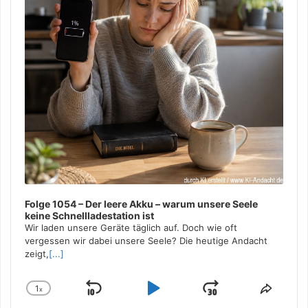
Folge 1054 – Der leere Akku – warum unsere Seele
keine Schnellladestation ist
Wir laden unsere Geräte täglich auf. Doch wie oft
vergessen wir dabei unsere Seele? Die heutige Andacht
zeigt,
[...]
1
x
Skip
Play
Jump
Change
Share