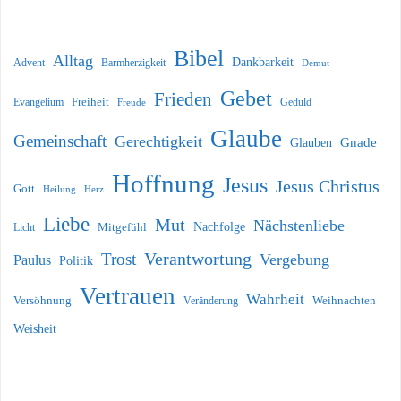
Bibel
Alltag
Dankbarkeit
Barmherzigkeit
Advent
Demut
Gebet
Frieden
Freiheit
Evangelium
Geduld
Freude
Glaube
Gemeinschaft
Gerechtigkeit
Glauben
Gnade
Hoffnung
Jesus
Jesus Christus
Gott
Heilung
Herz
Liebe
Mut
Nächstenliebe
Nachfolge
Licht
Mitgefühl
Verantwortung
Trost
Vergebung
Paulus
Politik
Vertrauen
Wahrheit
Versöhnung
Weihnachten
Veränderung
Weisheit