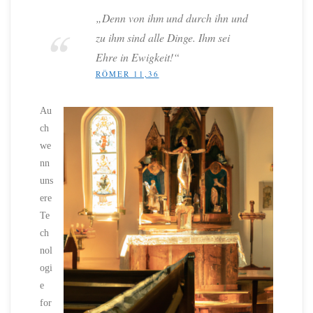
„Denn von ihm und durch ihn und
zu ihm sind alle Dinge. Ihm sei
Ehre in Ewigkeit!“
RÖMER 11,36
Au
ch
we
nn
uns
ere
Te
ch
nol
ogi
e
for