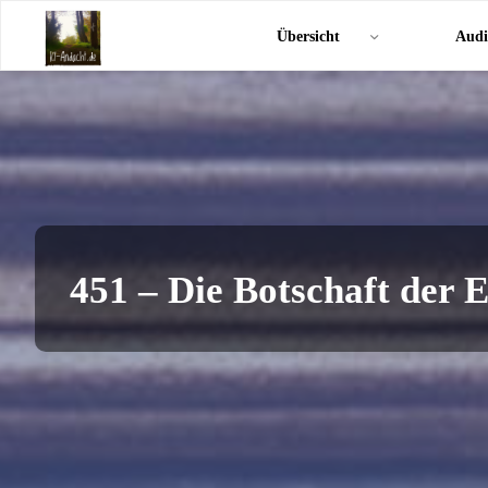
Zum
KI-
Übersicht
Audi
Inhalt
Andacht.de
springen
451 – Die Botschaft der 