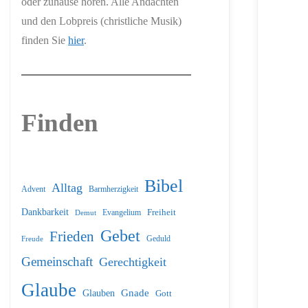
oder zuhause hören. Alle Andachten
und den Lobpreis (christliche Musik)
finden Sie
hier
.
Finden
Bibel
Alltag
Barmherzigkeit
Advent
Dankbarkeit
Freiheit
Evangelium
Demut
Gebet
Frieden
Geduld
Freude
Gemeinschaft
Gerechtigkeit
Glaube
Glauben
Gnade
Gott