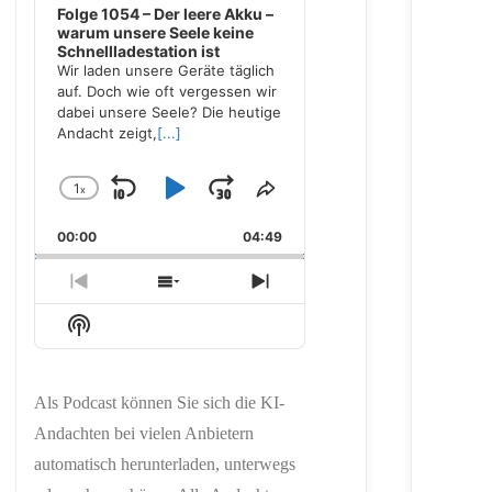
Folge 1054 – Der leere Akku –
warum unsere Seele keine
Schnellladestation ist
Wir laden unsere Geräte täglich
auf. Doch wie oft vergessen wir
dabei unsere Seele? Die heutige
Andacht zeigt,
[...]
1
x
Skip
Play
Jump
Change
Share
Playback
This
Backward
Pause
Forward
00:00
Rate
04:49
Episode
Previous
Show
Next
Episode
Episodes
Episode
Show
List
Podcast
Information
Als Podcast können Sie sich die KI-
Andachten bei vielen Anbietern
automatisch herunterladen, unterwegs