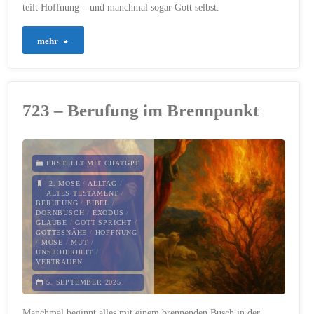
teilt Hoffnung – und manchmal sogar Gott selbst.
"800
mehr
–
Vorlesen
723 – Berufung im Brennpunkt
verändert
Herzen"
ERSTELLT MIT CHATGPT
2. MOSE
/
ALLTAG
/
ALTES TESTAMENT
/
BERUFUNG
/
BIBEL
/
DORNBUSCH
/
EXODUS
/
GLAUBE
/
GOTT SPRICHT
/
GOTTESNÄHE
/
HOFFNUNG
/
MOSE
/
MUT
/
UNSICHERHEIT
/
VERTRAUEN
5. SEPTEMBER 2025
Manchmal beginnt alles mit einem brennenden Busch in der