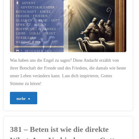
Esel
ADVENT
/
ADVENTSKALENDER
/
BOTSCHAFT
/
ENGEL
/
sprechen
FREUDE
/
FRIEDEN
/
GLAUBEN
/
GNADE
/
GOTT
SPRICHT
/
HIRTEN
/
ließ:
HOFFNUNG
/
JOHANNES
/
LIEBE
/
LUKAS
/
TROST
/
VERTRAUEN
/
Unerwartete
WEIHNACHTEN
Botschaften
7. DEZEMBER 2024
Was haben uns die Engel zu sagen? Diese Andacht erzählt von
aus
ihrer Botschaft der Freude und des Friedens, die damals wie heute
unser Leben verändern kann. Lass dich inspirieren, Gottes
ungewöhnlichen
Stimme zu hören!
Quellen"
"451
mehr
–
Die
381 – Beten ist wie die direkte
Botschaft