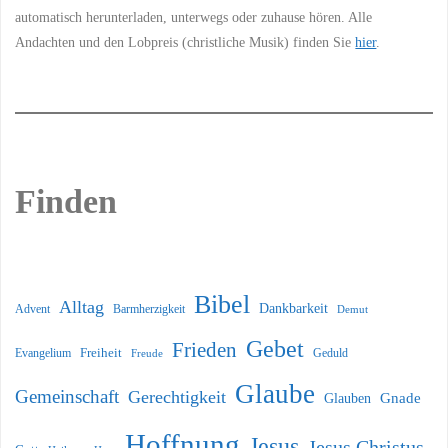
automatisch herunterladen, unterwegs oder zuhause hören. Alle
Andachten und den Lobpreis (christliche Musik) finden Sie
hier
.
Finden
Bibel
Alltag
Dankbarkeit
Barmherzigkeit
Advent
Demut
Gebet
Frieden
Freiheit
Evangelium
Geduld
Freude
Glaube
Gemeinschaft
Gerechtigkeit
Glauben
Gnade
Hoffnung
Jesus
Jesus Christus