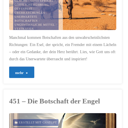
GLAUBE
/
GOTT SPRICHT
/
GÖTTLICHE FÜHRUNG
/
OFFENHEIT
/
ÜBERRASCHUNGEN
/
UNERWARTETE
BOTSCHAFTEN
/
UNGEWÖHNLICHE MITTEL
/
VERTRAUEN
Manchmal kommen Botschaften aus den unwahrscheinlichsten
24. JANUAR 2025
Richtungen: Ein Esel, der spricht, ein Fremder mit einem Lächeln
– oder ein Gedanke, der dein Herz berührt. Lies, wie Gott uns oft
durch das Unerwartete überrascht und inspiriert!
"499
mehr
–
Als
451 – Die Botschaft der Engel
Gott
einen
ERSTELLT MIT CHATGPT