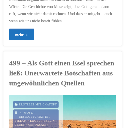
Wüste. Die Geschichte von Mose zeigt, dass Gott gerade dann
ruft, wenn wir nicht damit rechnen. Und dass er mitgeht – auch
wenn wir uns nicht bereit fühlen.
"723
mehr
–
Berufung
499 – Als Gott einen Esel sprechen
im
ließ: Unerwartete Botschaften aus
Brennpunkt"
ungewöhnlichen Quellen
ERSTELLT MIT CHATGPT
4. MOSE
/
BIBELGESCHICHTE
/
BILEAM
/
ENGEL
/
ESELIN
/
GEBET
/
GEHORSAM
/