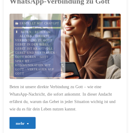
WhatsApp-Verbindung zu Gott
der
Engel"
ERSTELLT MIT CHATGPT
BETEN
/
BETEN IM
ALLTAG
/
DIREKTE
VERBINDUNG ZU GOTT
/
GEBET IN DER BIBEL
/
GEBET IST KRAFTVOLL
/
GEBET UND VERTRAUEN
/
GOTT HÖREN
/
GOTT
SPRICHT
/
KOMMUNIKATION MIT
GOTT
/
VERTRAUEN AUF
GOTT
28. SEPTEMBER 2024
Beten ist unsere direkte Verbindung zu Gott – wie eine
WhatsApp-Nachricht, die sofort ankommt. In dieser Andacht
erfährst du, warum das Gebet in jeder Situation wichtig ist und
wie du es für dein Leben nutzen kannst.
"381
mehr