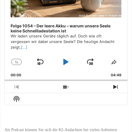
Folge 1054 – Der leere Akku – warum unsere Seele
keine Schnellladestation ist
Wir laden unsere Geräte täglich auf. Doch wie oft
vergessen wir dabei unsere Seele? Die heutige Andacht
zeigt,
[...]
1
x
Skip
Play
Jump
Change
Share
Playback
This
Backward
Pause
Forward
00:00
Rate
04:49
Episo
Previous
Show
Next
Episode
Episodes
Episo
Show
List
Podcast
Information
Als Podcast können Sie sich die KI-Andachten bei vielen Anbietern