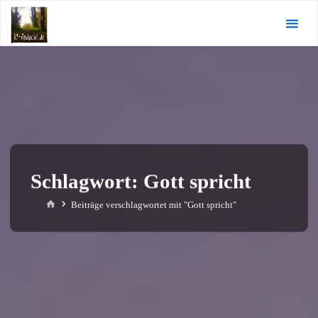
Zum
KI-
Inhalt
Andacht.de
springen
Schlagwort:
Gott spricht
Start
Beiträge verschlagwortet mit "Gott spricht"