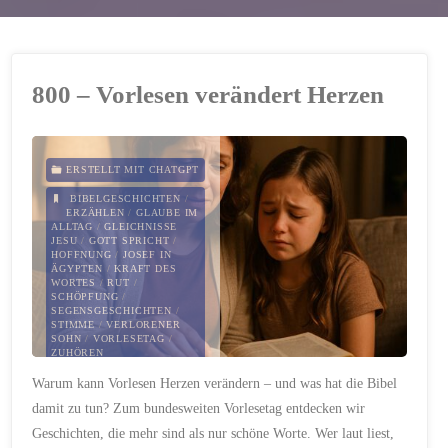
800 – Vorlesen verändert Herzen
ERSTELLT MIT CHATGPT
BIBELGESCHICHTEN
/
ERZÄHLEN
/
GLAUBE IM
ALLTAG
/
GLEICHNISSE
JESU
/
GOTT SPRICHT
/
HOFFNUNG
/
JOSEF IN
ÄGYPTEN
/
KRAFT DES
WORTES
/
RUT
/
SCHÖPFUNG
/
SEGENSGESCHICHTEN
/
STIMME
/
VERLORENER
SOHN
/
VORLESETAG
/
ZUHÖREN
Warum kann Vorlesen Herzen verändern – und was hat die Bibel
21. NOVEMBER 2025
damit zu tun? Zum bundesweiten Vorlesetag entdecken wir
Geschichten, die mehr sind als nur schöne Worte. Wer laut liest,