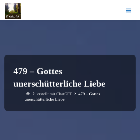
Zum
KI-
Inhalt
Andacht.de
springen
479 – Gottes
unerschütterliche Liebe
Start
erstellt mit ChatGPT
479 – Gottes
unerschütterliche Liebe