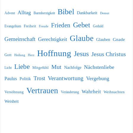
Bibel
Alltag
Dankbarkeit
Barmherzigkeit
Advent
Demut
Gebet
Frieden
Freiheit
Evangelium
Geduld
Freude
Glaube
Gemeinschaft
Gerechtigkeit
Glauben
Gnade
Hoffnung
Jesus
Jesus Christus
Gott
Heilung
Herz
Liebe
Mut
Nächstenliebe
Nachfolge
Licht
Mitgefühl
Verantwortung
Trost
Vergebung
Paulus
Politik
Vertrauen
Wahrheit
Versöhnung
Weihnachten
Veränderung
Weisheit