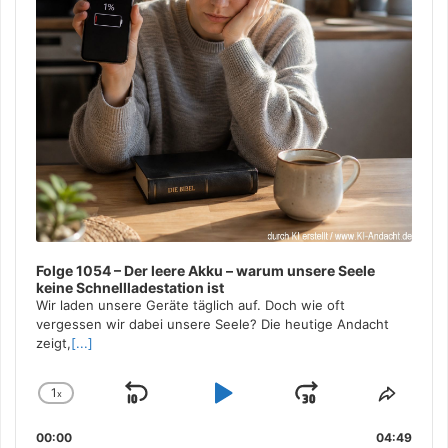
Folge 1054 – Der leere Akku – warum unsere Seele
keine Schnellladestation ist
Wir laden unsere Geräte täglich auf. Doch wie oft
vergessen wir dabei unsere Seele? Die heutige Andacht
zeigt,
[...]
1
x
Skip
Play
Jump
Change
Share
Playback
This
Backward
Pause
Forward
00:00
Rate
04:49
Episo