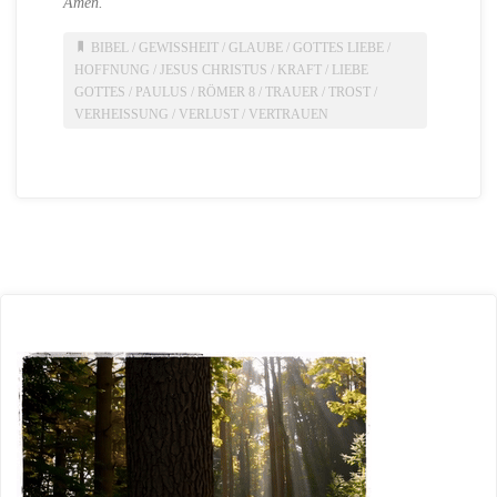
Amen.
BIBEL
/
GEWISSHEIT
/
GLAUBE
/
GOTTES LIEBE
/
HOFFNUNG
/
JESUS CHRISTUS
/
KRAFT
/
LIEBE
GOTTES
/
PAULUS
/
RÖMER 8
/
TRAUER
/
TROST
/
VERHEISSUNG
/
VERLUST
/
VERTRAUEN