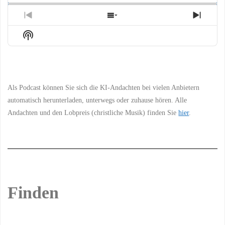
Previous
Show
Next
Episode
Episodes
Episo
Show
List
Podcast
Information
Als Podcast können Sie sich die KI-Andachten bei vielen Anbietern
automatisch herunterladen, unterwegs oder zuhause hören. Alle
Andachten und den Lobpreis (christliche Musik) finden Sie
hier
.
Finden