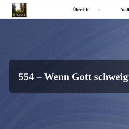
Zum
KI-
Übersicht
Audi
Inhalt
Andacht.de
springen
554 – Wenn Gott schweig