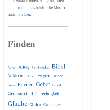
oder zuhause hören. Alle Andachten
und den Lobpreis (christliche Musik)
finden Sie
hier
.
Finden
Bibel
Alltag
Barmherzigkeit
Advent
Dankbarkeit
Freiheit
Evangelium
Demut
Gebet
Frieden
Geduld
Freude
Gemeinschaft
Gerechtigkeit
Glaube
Glauben
Gnade
Gott