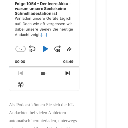
Folge 1054 – Der leere Akku –
warum unsere Seele keine
Schnellladestation ist
Wir laden unsere Geräte täglich
auf. Doch wie oft vergessen wir
dabei unsere Seele? Die heutige
Andacht zeigt,
[...]
1
x
Skip
Play
Jump
Change
Share
Playback
This
Backward
Pause
Forward
00:00
Rate
04:49
Episode
Previous
Show
Next
Episode
Episodes
Episode
Show
List
Podcast
Information
Als Podcast können Sie sich die KI-
Andachten bei vielen Anbietern
automatisch herunterladen, unterwegs