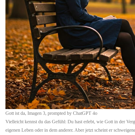
Gott ist da, Imagen 3, prompted by ChatGPT 4o
Vielleicht kennst du das Gefühl: Du hast erlebt, wie Gott in der Ver
eigenen Leben oder in dem anderer. Aber jetzt scheint er schweigen