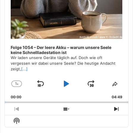
Folge 1054 – Der leere Akku – warum unsere Seele
keine Schnellladestation ist
Wir laden unsere Geräte täglich auf. Doch wie oft
vergessen wir dabei unsere Seele? Die heutige Andacht
zeigt,
[...]
1
x
Skip
Play
Jump
Change
Share
Playback
This
Backward
Pause
Forward
00:00
Rate
04:49
Episo
Previous
Show
Next
Episode
Episodes
Episo
Show
List
Podcast
Information