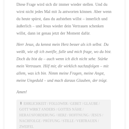
Diese Frage wird sich dir immer wieder stellen. Und du
wirst nicht jedes Mal mit Ja antworten können. Aber wenn
du heute spürst, dass du aufstehen willst – innerlich und
äußerlich – und Jesus wieder dein Vertrauen schenken
willst, dann ist genau jetzt der Moment dafür.
Herr Jesus, du kennst mein Herz besser als ich selbst. Du
weißt, wie oft ich zweifle, falle und mich frage, wo du bist.
Doch du bist da – auch wenn ich dich nicht sehe. Stärke
mein Vertrauen. Hilf mir, dir wirklich nachzufolgen – mit
allem, was ich bin. Nimm meine Fragen, meine Angst,
meine Ungeduld – und mach daraus Glauben, der trägt.
Amen!
EHRLICHKEIT
/
FOLLOWER
/
GEBET
/
GLAUBE
/
GOTT WIRKT ANDERS
/
GOTTES NÄHE
/
HERAUSFORDERUNG
/
HERZ
/
HOFFNUNG
/
JESUS
/
NACHFOLGE
/
PRÜFUNG
/
STILLE
/
VERTRAUEN
/
ZWEIFEL