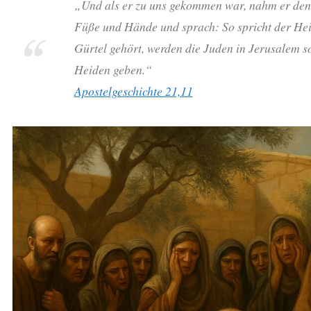
„Und als er zu uns gekommen war, nahm er den 
Füße und Hände und sprach: So spricht der Hei
Gürtel gehört, werden die Juden in Jerusalem s
Heiden geben.“
Apostelgeschichte 21,11