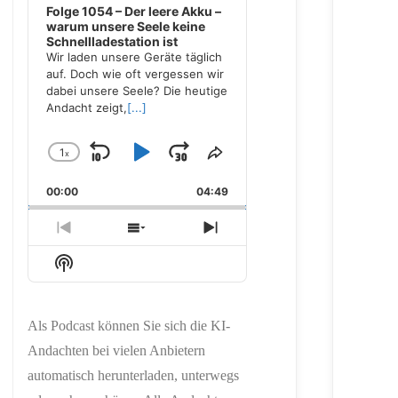
Folge 1054 – Der leere Akku –
warum unsere Seele keine
Schnellladestation ist
Wir laden unsere Geräte täglich
auf. Doch wie oft vergessen wir
dabei unsere Seele? Die heutige
Andacht zeigt,
[...]
1
x
Skip
Play
Jump
Change
Share
Playback
This
Backward
Pause
Forward
00:00
Rate
04:49
Episode
Previous
Show
Next
Episode
Episodes
Episode
Show
List
Podcast
Information
Als Podcast können Sie sich die KI-
Andachten bei vielen Anbietern
automatisch herunterladen, unterwegs