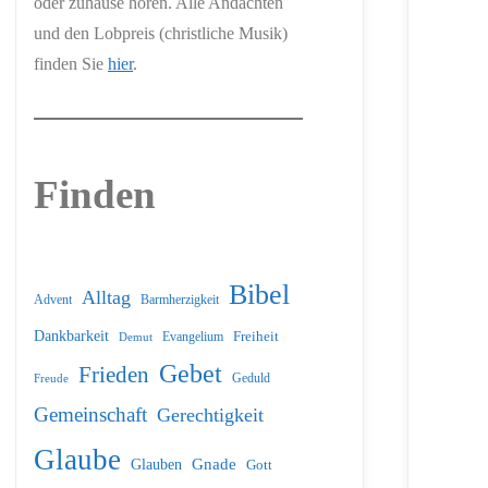
oder zuhause hören. Alle Andachten
und den Lobpreis (christliche Musik)
finden Sie
hier
.
Finden
Bibel
Alltag
Barmherzigkeit
Advent
Dankbarkeit
Freiheit
Evangelium
Demut
Gebet
Frieden
Geduld
Freude
Gemeinschaft
Gerechtigkeit
Glaube
Glauben
Gnade
Gott