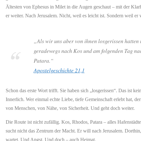
Ältesten von Ephesus in Milet in die Augen geschaut – mit der Klar
er weiter. Nach Jerusalem. Nicht, weil es leicht ist. Sondern weil er w
„Als wir uns aber von ihnen losgerissen hatte
geradewegs nach Kos und am folgenden Tag na
Patara.“
Apostelgeschichte 21,1
Schon das erste Wort trifft. Sie haben sich „losgerissen“. Das ist ke
Innerlich. Wer einmal echte Liebe, tiefe Gemeinschaft erlebt hat, de
von Menschen, von Nähe, von Sicherheit. Und geht doch weiter.
Die Route ist nicht zufällig. Kos, Rhodos, Patara – alles Hafenstä
sucht nicht das Zentrum der Macht. Er will nach Jerusalem. Dorthi
wartet. Und Angst. Und doch – auch Heimat.