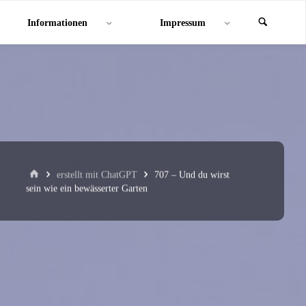
Informationen
Impressum
Start
erstellt mit ChatGPT
707 – Und du wirst
sein wie ein bewässerter Garten