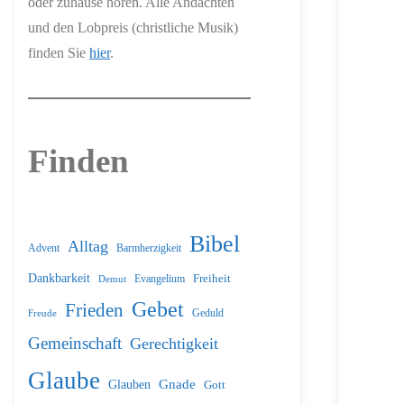
oder zuhause hören. Alle Andachten
und den Lobpreis (christliche Musik)
finden Sie
hier
.
Finden
Bibel
Alltag
Barmherzigkeit
Advent
Dankbarkeit
Freiheit
Evangelium
Demut
Gebet
Frieden
Geduld
Freude
Gemeinschaft
Gerechtigkeit
Glaube
Glauben
Gnade
Gott