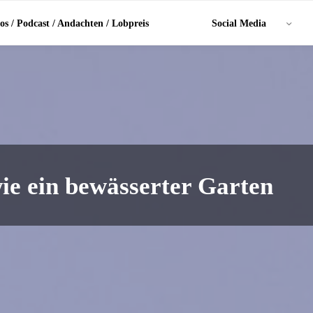
os / Podcast / Andachten / Lobpreis
Social Media
wie ein bewässerter Garten