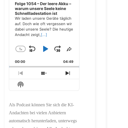
Folge 1054 – Der leere Akku –
warum unsere Seele keine
Schnellladestation ist
Wir laden unsere Geräte täglich
auf. Doch wie oft vergessen wir
dabei unsere Seele? Die heutige
Andacht zeigt,
[...]
1
x
Skip
Play
Jump
Change
Share
Playback
This
Backward
Pause
Forward
00:00
Rate
04:49
Episode
Previous
Show
Next
Episode
Episodes
Episode
Show
List
Podcast
Information
Als Podcast können Sie sich die KI-
Andachten bei vielen Anbietern
automatisch herunterladen, unterwegs