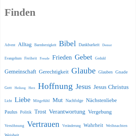
Finden
Bibel
Alltag
Dankbarkeit
Barmherzigkeit
Advent
Demut
Gebet
Frieden
Freiheit
Evangelium
Geduld
Freude
Glaube
Gemeinschaft
Gerechtigkeit
Glauben
Gnade
Hoffnung
Jesus
Jesus Christus
Gott
Heilung
Herz
Liebe
Mut
Nächstenliebe
Nachfolge
Licht
Mitgefühl
Verantwortung
Trost
Vergebung
Paulus
Politik
Vertrauen
Wahrheit
Versöhnung
Weihnachten
Veränderung
Weisheit