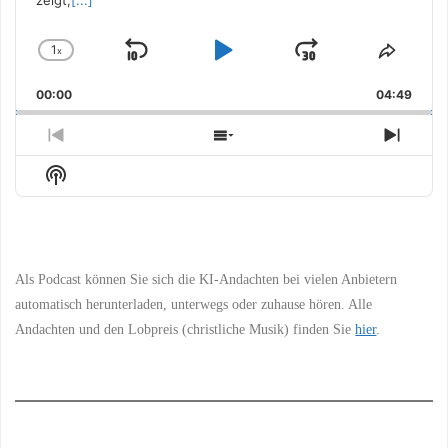
1
x
Skip
Play
Jump
Change
Share
Playback
This
Backward
Pause
Forward
00:00
Rate
04:49
Episo
Previous
Show
Next
Episode
Episodes
Episo
Show
List
Podcast
Information
Als Podcast können Sie sich die KI-Andachten bei vielen Anbietern
automatisch herunterladen, unterwegs oder zuhause hören. Alle
Andachten und den Lobpreis (christliche Musik) finden Sie
hier
.