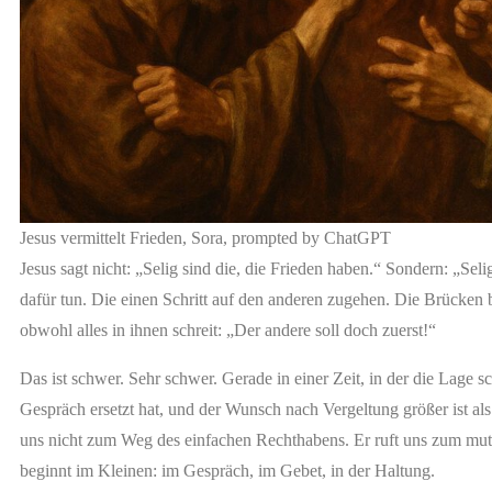
Jesus vermittelt Frieden, Sora, prompted by ChatGPT
Jesus sagt nicht: „Selig sind die, die Frieden haben.“ Sondern: „Selig
dafür tun. Die einen Schritt auf den anderen zugehen. Die Brücken
obwohl alles in ihnen schreit: „Der andere soll doch zuerst!“
Das ist schwer. Sehr schwer. Gerade in einer Zeit, in der die Lage sc
Gespräch ersetzt hat, und der Wunsch nach Vergeltung größer ist als
uns nicht zum Weg des einfachen Rechthabens. Er ruft uns zum muti
beginnt im Kleinen: im Gespräch, im Gebet, in der Haltung.