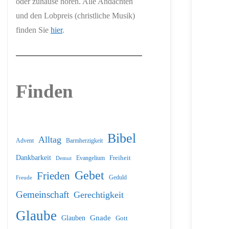
oder zuhause hören. Alle Andachten
und den Lobpreis (christliche Musik)
finden Sie
hier
.
Finden
Bibel
Alltag
Barmherzigkeit
Advent
Dankbarkeit
Freiheit
Evangelium
Demut
Gebet
Frieden
Geduld
Freude
Gemeinschaft
Gerechtigkeit
Glaube
Glauben
Gnade
Gott