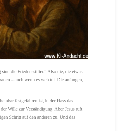
 sind die Friedensstifter.“ Also die, die etwas
 bauen – auch wenn es weh tut. Die anfangen,
heinbar festgefahren ist, in der Hass das
 der Wille zur Verständigung. Aber Jesus ruft
gen Schritt auf den anderen zu. Und das