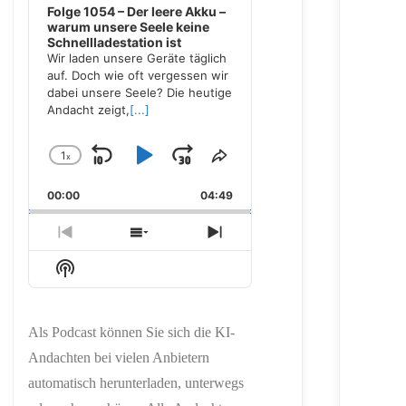
Folge 1054 – Der leere Akku –
warum unsere Seele keine
Schnellladestation ist
Wir laden unsere Geräte täglich
auf. Doch wie oft vergessen wir
dabei unsere Seele? Die heutige
Andacht zeigt,
[...]
1
x
Skip
Play
Jump
Change
Share
Playback
This
Backward
Pause
Forward
00:00
Rate
04:49
Episode
Previous
Show
Next
Episode
Episodes
Episode
Show
List
Podcast
Information
Als Podcast können Sie sich die KI-
Andachten bei vielen Anbietern
automatisch herunterladen, unterwegs