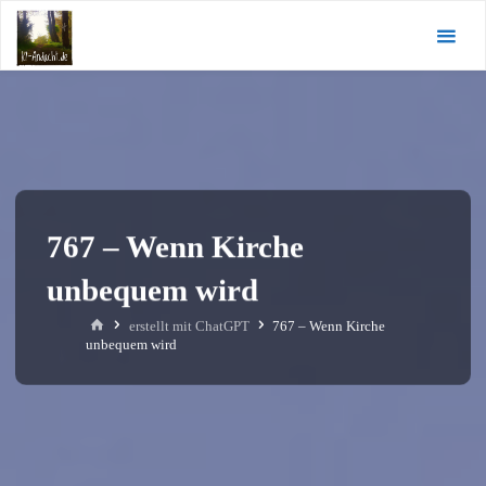
Zum
KI-
Inhalt
Andacht.de
springen
767 – Wenn Kirche
unbequem wird
Start
erstellt mit ChatGPT
767 – Wenn Kirche
unbequem wird