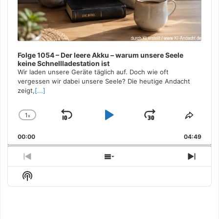
Folge 1054 – Der leere Akku – warum unsere Seele
keine Schnellladestation ist
Wir laden unsere Geräte täglich auf. Doch wie oft
vergessen wir dabei unsere Seele? Die heutige Andacht
zeigt,
[...]
1
x
Skip
Play
Jump
Change
Share
Playback
This
Backward
Pause
Forward
00:00
Rate
04:49
Episo
Previous
Show
Next
Episode
Episodes
Episo
Show
List
Podcast
Information