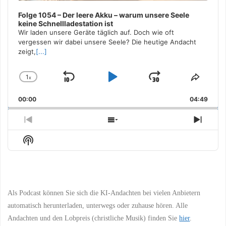
Folge 1054 – Der leere Akku – warum unsere Seele
keine Schnellladestation ist
Wir laden unsere Geräte täglich auf. Doch wie oft
vergessen wir dabei unsere Seele? Die heutige Andacht
zeigt,
[...]
1
x
Skip
Play
Jump
Change
Share
Playback
This
Backward
Pause
Forward
00:00
Rate
04:49
Episo
Previous
Show
Next
Episode
Episodes
Episo
Show
List
Podcast
Information
Als Podcast können Sie sich die KI-Andachten bei vielen Anbietern
automatisch herunterladen, unterwegs oder zuhause hören. Alle
Andachten und den Lobpreis (christliche Musik) finden Sie
hier
.