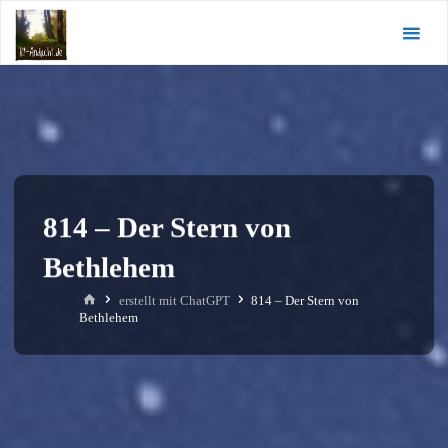
Zum
KI-
Inhalt
Andacht.de
springen
814 – Der Stern von
Bethlehem
Start
erstellt mit ChatGPT
814 – Der Stern von
Bethlehem