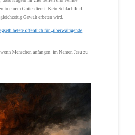
, dass Kugeln ihr Ziel treffen und Feinde
 in einem Gottesdienst. Kein Schlachtfeld.
gleichzeitig Gewalt erbeten wird.
gseth betete öffentlich für „überwältigende
rt, wenn Menschen anfangen, im Namen Jesu zu