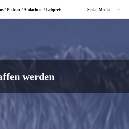
os / Podcast / Andachten / Lobpreis
Social Media
affen werden