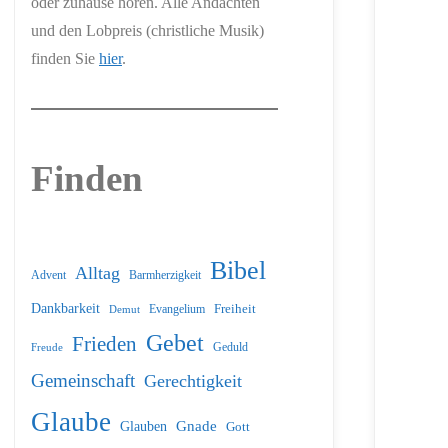
oder zuhause hören. Alle Andachten
und den Lobpreis (christliche Musik)
finden Sie
hier
.
Finden
Bibel
Alltag
Barmherzigkeit
Advent
Dankbarkeit
Freiheit
Evangelium
Demut
Gebet
Frieden
Geduld
Freude
Gemeinschaft
Gerechtigkeit
Glaube
Glauben
Gnade
Gott