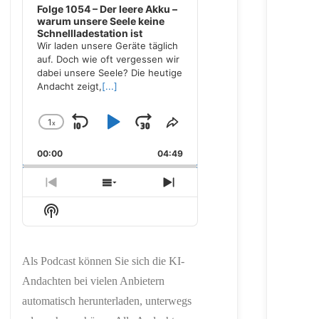
Folge 1054 – Der leere Akku –
warum unsere Seele keine
Schnellladestation ist
Wir laden unsere Geräte täglich
auf. Doch wie oft vergessen wir
dabei unsere Seele? Die heutige
Andacht zeigt,
[...]
1
x
Skip
Play
Jump
Change
Share
Playback
This
Backward
Pause
Forward
00:00
Rate
04:49
Episode
Previous
Show
Next
Episode
Episodes
Episode
Show
List
Podcast
Information
Als Podcast können Sie sich die KI-
Andachten bei vielen Anbietern
automatisch herunterladen, unterwegs