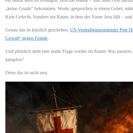
ein Mann steht im Pentagon, hebt die Hände – und bittet Gott darum
„keine Gnade“ bekommen. Worte, gesprochen in einem Gebet, mitten
Kein Gefecht. Sondern ein Raum, in dem der Name Jesu fällt – und 
Genau das ist kürzlich geschehen.
US-Verteidigungsminister Pete He
Gewalt“ gegen Feinde
.
Und plötzlich steht eine uralte Frage wieder im Raum: Was passie
kämpfen?
Denn das ist nicht neu.