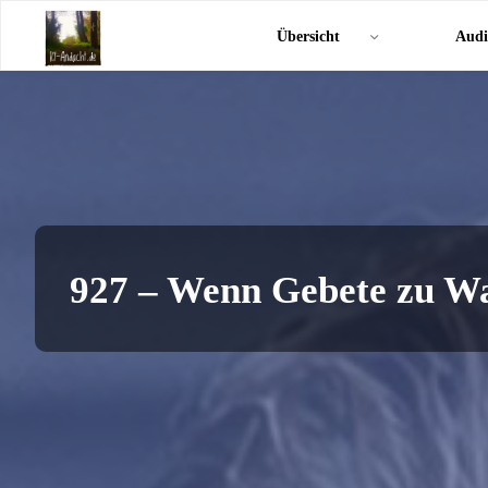
Zum
KI-
Übersicht
Audi
Inhalt
Andacht.de
springen
927 – Wenn Gebete zu W