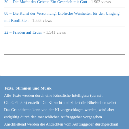
30 – Die Macht des Gebets: Ein Gespräch mit Gott
- 1.902 views
88 – Die Kunst der Versöhnung: Biblische Weisheiten für den Umgang
mit Konflikten
- 1.553 views
22 – Frieden auf Erden
- 1.541 views
Texte, Stimmen und Musik
Alle Texte werden durch eine Künstliche Intelligenz (derzeit
ChatGPT 5.5) erstellt. Die KI sucht und zitiert die Bibelstellen selbst.
Das Grundthema kann von der KI vorgeschlagen werden, wird aber
endgültig durch den menschlichen Auftraggeber vorgegeben.
Anschließend werden die Andachten vom Auftraggeber durchgeschaut