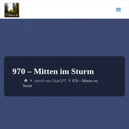
Zum
KI-
Inhalt
Andacht.de
springen
970 – Mitten im Sturm
Start
erstellt mit ChatGPT
970 – Mitten im
Sturm