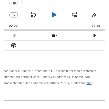
zeigt,
[...]
1
x
Skip
Play
Jump
Change
Share
Playback
This
Backward
Pause
Forward
00:00
Rate
04:49
Episo
Previous
Show
Next
Episode
Episodes
Episo
Show
List
Podcast
Information
Als Podcast können Sie sich die KI-Andachten bei vielen Anbietern
automatisch herunterladen, unterwegs oder zuhause hören. Alle
Andachten und den Lobpreis (christliche Musik) finden Sie
hier
.