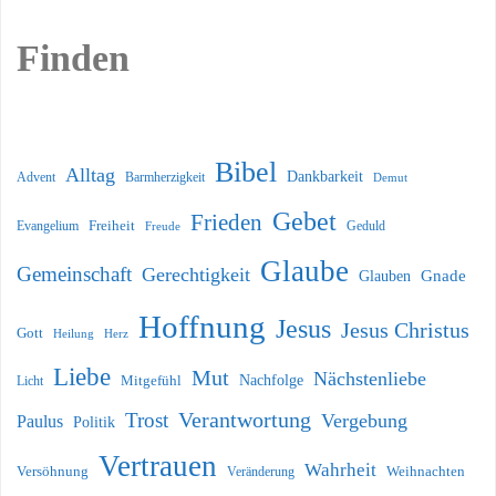
Finden
Bibel
Alltag
Dankbarkeit
Barmherzigkeit
Advent
Demut
Gebet
Frieden
Freiheit
Evangelium
Geduld
Freude
Glaube
Gemeinschaft
Gerechtigkeit
Glauben
Gnade
Hoffnung
Jesus
Jesus Christus
Gott
Heilung
Herz
Liebe
Mut
Nächstenliebe
Nachfolge
Licht
Mitgefühl
Verantwortung
Trost
Vergebung
Paulus
Politik
Vertrauen
Wahrheit
Versöhnung
Weihnachten
Veränderung