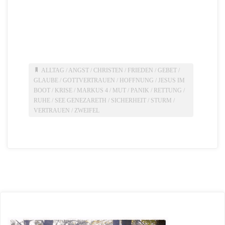
ALLTAG
/
ANGST
/
CHRISTEN
/
FRIEDEN
/
GEBET
/
GLAUBE
/
GOTTVERTRAUEN
/
HOFFNUNG
/
JESUS IM
BOOT
/
KRISE
/
MARKUS 4
/
MUT
/
PANIK
/
RETTUNG
/
RUHE
/
SEE GENEZARETH
/
SICHERHEIT
/
STURM
/
VERTRAUEN
/
ZWEIFEL