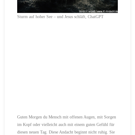
Sturm auf hoher See – und Jesus schläft, ChatGPT
Guten Morgen du Mensch mit offenen Augen, mit Sorgen
im Kopf oder vielleicht auch mit einem guten Gefühl für
diesen neuen Tag. Diese Andacht beginnt nicht ruhig. Sie