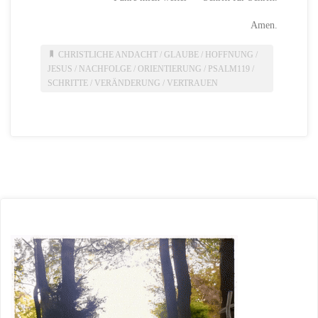
Amen.
CHRISTLICHE ANDACHT
/
GLAUBE
/
HOFFNUNG
/
JESUS
/
NACHFOLGE
/
ORIENTIERUNG
/
PSALM119
/
SCHRITTE
/
VERÄNDERUNG
/
VERTRAUEN