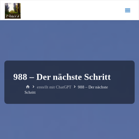
Zum
KI-
Inhalt
Andacht.de
springen
988 – Der nächste Schritt
Start
erstellt mit ChatGPT
988 – Der nächste
Schritt