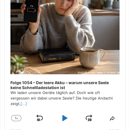
Folge 1054 – Der leere Akku – warum unsere Seele
keine Schnellladestation ist
Wir laden unsere Geräte täglich auf. Doch wie oft
vergessen wir dabei unsere Seele? Die heutige Andacht
zeigt,
[...]
1
x
Skip
Play
Jump
Change
Share
Playback
This
Backward
Pause
Forward