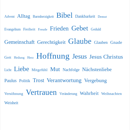
Bibel
Alltag
Dankbarkeit
Barmherzigkeit
Advent
Demut
Gebet
Frieden
Freiheit
Evangelium
Geduld
Freude
Glaube
Gemeinschaft
Gerechtigkeit
Glauben
Gnade
Hoffnung
Jesus
Jesus Christus
Gott
Heilung
Herz
Liebe
Mut
Nächstenliebe
Nachfolge
Licht
Mitgefühl
Verantwortung
Trost
Vergebung
Paulus
Politik
Vertrauen
Wahrheit
Versöhnung
Weihnachten
Veränderung
Weisheit