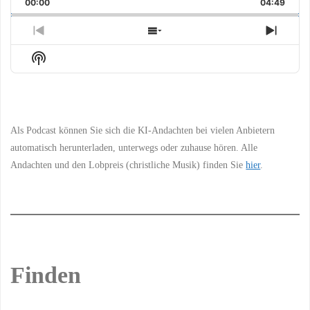
00:00
Rate
04:49
Episo
Previous
Show
Next
Episode
Episodes
Episo
Show
List
Podcast
Information
Als Podcast können Sie sich die KI-Andachten bei vielen Anbietern
automatisch herunterladen, unterwegs oder zuhause hören. Alle
Andachten und den Lobpreis (christliche Musik) finden Sie
hier
.
Finden