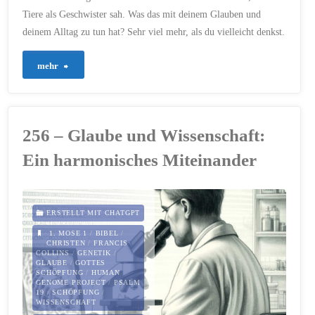
WELTTIERSCHUTZTAG
Tiere als Geschwister sah. Was das mit deinem Glauben und
4. OKTOBER 2025
deinem Alltag zu tun hat? Sehr viel mehr, als du vielleicht denkst.
"752
mehr
–
Gottes
256 – Glaube und Wissenschaft:
Schöpfung
Ein harmonisches Miteinander
und
unsere
ERSTELLT MIT CHATGPT
Verantwortung"
1. MOSE 1
/
BIBEL
/
CHRISTEN
/
FRANCIS
COLLINS
/
GENETIK
/
GLAUBE
/
GOTTES
SCHÖPFUNG
/
HUMAN
GENOME PROJECT
/
PSALM
19
/
SCHÖPFUNG
/
WISSENSCHAFT