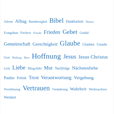
Bibel
Alltag
Dankbarkeit
Barmherzigkeit
Advent
Demut
Gebet
Frieden
Freiheit
Evangelium
Geduld
Freude
Glaube
Gemeinschaft
Gerechtigkeit
Glauben
Gnade
Hoffnung
Jesus
Jesus Christus
Gott
Heilung
Herz
Liebe
Mut
Nächstenliebe
Nachfolge
Licht
Mitgefühl
Verantwortung
Trost
Vergebung
Paulus
Politik
Vertrauen
Wahrheit
Versöhnung
Weihnachten
Veränderung
Weisheit