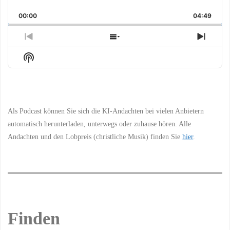
Playback
This
Backward
Pause
Forward
00:00
Rate
04:49
Episo
Previous
Show
Next
Episode
Episodes
Episo
Show
List
Podcast
Information
Als Podcast können Sie sich die KI-Andachten bei vielen Anbietern
automatisch herunterladen, unterwegs oder zuhause hören. Alle
Andachten und den Lobpreis (christliche Musik) finden Sie
hier
.
Finden