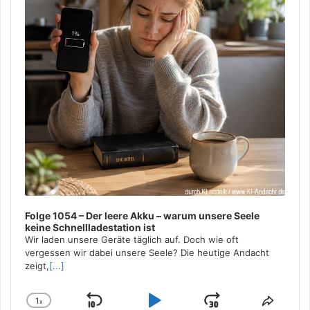
Folge 1054 – Der leere Akku – warum unsere Seele
keine Schnellladestation ist
Wir laden unsere Geräte täglich auf. Doch wie oft
vergessen wir dabei unsere Seele? Die heutige Andacht
zeigt,
[...]
1
x
Skip
Play
Jump
Change
Share