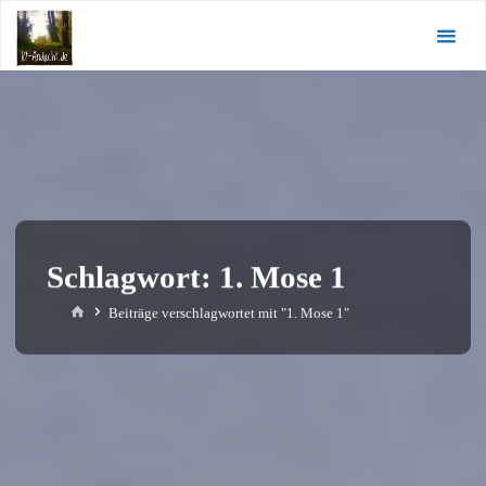
Zum
KI-
Inhalt
Andacht.de
springen
Schlagwort:
1. Mose 1
Start
Beiträge verschlagwortet mit "1. Mose 1"