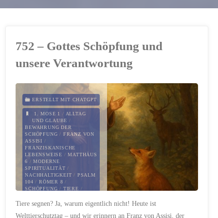
752 – Gottes Schöpfung und
unsere Verantwortung
ERSTELLT MIT CHATGPT
1. MOSE 1
/
ALLTAG
UND GLAUBE
/
BEWAHRUNG DER
SCHÖPFUNG
/
FRANZ VON
ASSISI
/
FRANZISKANISCHE
LEBENSWEISE
/
MATTHÄUS
6
/
MODERNE
SPIRITUALITÄT
/
NACHHALTIGKEIT
/
PSALM
104
/
RÖMER 8
/
SCHÖPFUNG
/
TIERE
/
TIERE SEGNEN
/
Tiere segnen? Ja, warum eigentlich nicht! Heute ist
UMWELTETHIK
/
UMWELTSCHUTZ
/
Welttierschutztag – und wir erinnern an Franz von Assisi, der
VERANTWORTUNG
/