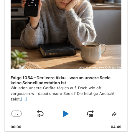
Folge 1054 – Der leere Akku – warum unsere Seele
keine Schnellladestation ist
Wir laden unsere Geräte täglich auf. Doch wie oft
vergessen wir dabei unsere Seele? Die heutige Andacht
zeigt,
[...]
1
x
Skip
Play
Jump
Change
Share
Playback
This
Backward
Pause
Forward
00:00
Rate
04:49
Episo