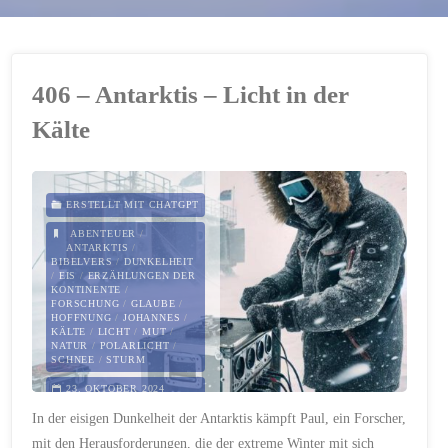
406 – Antarktis – Licht in der
Kälte
ERSTELLT MIT CHATGPT
ABENTEUER
/
ANTARKTIS
/
BIBELVERS
/
DUNKELHEIT
/
EIS
/
ERZÄHLUNGEN DER
KONTINENTE
/
FORSCHUNG
/
GLAUBE
/
HOFFNUNG
/
JOHANNES
/
KÄLTE
/
LICHT
/
MUT
/
NATUR
/
POLARLICHT
/
SCHNEE
/
STURM
23. OKTOBER 2024
In der eisigen Dunkelheit der Antarktis kämpft Paul, ein Forscher,
mit den Herausforderungen, die der extreme Winter mit sich