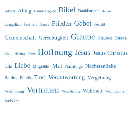
Bibel
Alltag
Dankbarkeit
Barmherzigkeit
Advent
Demut
Gebet
Frieden
Freiheit
Evangelium
Geduld
Freude
Glaube
Gemeinschaft
Gerechtigkeit
Glauben
Gnade
Hoffnung
Jesus
Jesus Christus
Gott
Heilung
Herz
Liebe
Mut
Nächstenliebe
Nachfolge
Licht
Mitgefühl
Verantwortung
Trost
Vergebung
Paulus
Politik
Vertrauen
Wahrheit
Versöhnung
Weihnachten
Veränderung
Weisheit