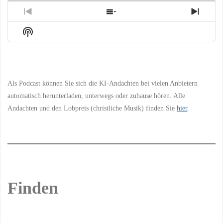
Previous
Show
Next
Episode
Episodes
Episo
Show
List
Podcast
Information
Als Podcast können Sie sich die KI-Andachten bei vielen Anbietern
automatisch herunterladen, unterwegs oder zuhause hören. Alle
Andachten und den Lobpreis (christliche Musik) finden Sie
hier
.
Finden