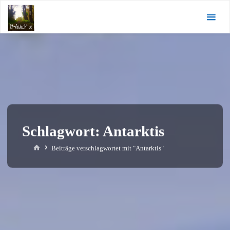
Zum
KI-
Inhalt
Andacht.de
springen
Schlagwort:
Antarktis
Start
Beiträge verschlagwortet mit "Antarktis"