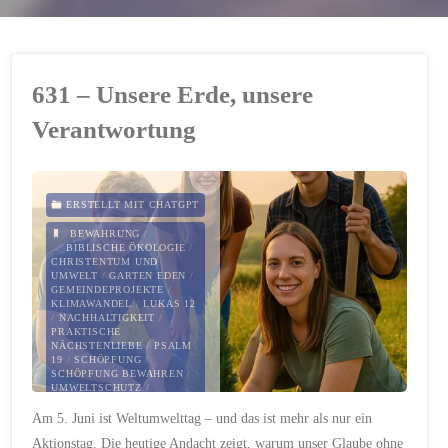
631 – Unsere Erde, unsere
Verantwortung
ERSTELLT MIT CHATGPT
BEWAHRUNG
/
BIBLISCHE ÖKOLOGIE
/
CHRISTENTUM UND
UMWELT
/
GARTEN EDEN
/
GEMEINDEPROJEKTE
/
KLIMAWANDEL
/
LUKAS 12
/
NACHHALTIGKEIT
/
PRAKTISCHE
NÄCHSTENLIEBE
/
PSALM
19
/
SCHÖPFUNG
/
SCHÖPFUNG BEWAHREN
/
UMWELTSCHUTZ
/
VERANTWORTUNG
/
Am 5. Juni ist Weltumwelttag – und das ist mehr als nur ein
WELTUMWELTTAG
Aktionstag. Die heutige Andacht zeigt, warum unser Glaube ohne
5. JUNI 2025