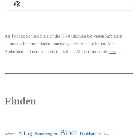
Episode
Episodes
Episo
Show
List
Podcast
Information
Als Podcast können Sie sich die KI-Andachten bei vielen Anbietern
automatisch herunterladen, unterwegs oder zuhause hören. Alle
Andachten und den Lobpreis (christliche Musik) finden Sie
hier
.
Finden
Bibel
Alltag
Dankbarkeit
Barmherzigkeit
Advent
Demut