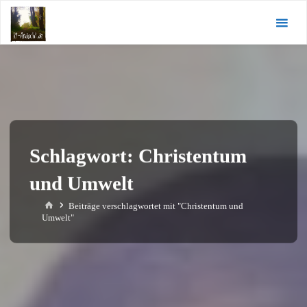
Zum
KI-
Inhalt
Andacht.de
springen
Schlagwort:
Christentum
und Umwelt
Start
Beiträge verschlagwortet mit "Christentum und
Umwelt"