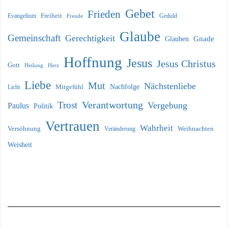
Gebet
Frieden
Freiheit
Evangelium
Geduld
Freude
Glaube
Gemeinschaft
Gerechtigkeit
Glauben
Gnade
Hoffnung
Jesus
Jesus Christus
Gott
Heilung
Herz
Liebe
Mut
Nächstenliebe
Nachfolge
Licht
Mitgefühl
Verantwortung
Trost
Vergebung
Paulus
Politik
Vertrauen
Wahrheit
Versöhnung
Weihnachten
Veränderung
Weisheit