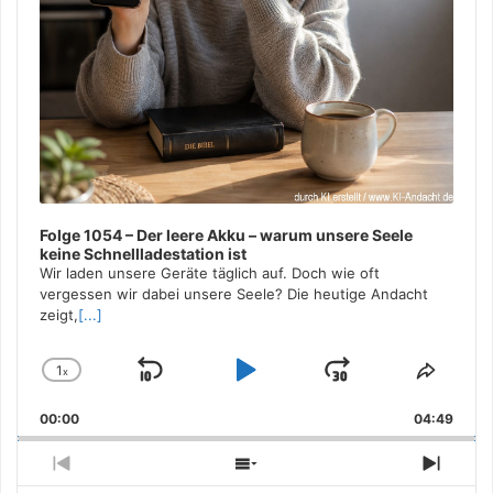
Folge 1054 – Der leere Akku – warum unsere Seele
keine Schnellladestation ist
Wir laden unsere Geräte täglich auf. Doch wie oft
vergessen wir dabei unsere Seele? Die heutige Andacht
zeigt,
[...]
1
x
Skip
Play
Jump
Change
Share
Playback
This
Backward
Pause
Forward
00:00
Rate
04:49
Episo
Previous
Show
Next