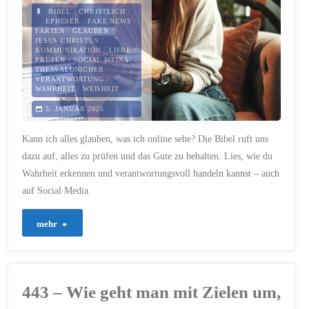
BIBEL
/
CHRISTLICH
/
ersetzt"
EPHESER
/
FAKE NEWS
/
FAKTEN
/
GLAUBEN
/
JESUS CHRISTUS
/
KOMMUNIKATION
/
LIEBE
/
PRÜFEN
/
SOCIAL MEDIA
/
THESSALONICHER
/
VERANTWORTUNG
/
WAHRHEIT
/
WEISHEIT
5. JANUAR 2025
Kann ich alles glauben, was ich online sehe? Die Bibel ruft uns
dazu auf, alles zu prüfen und das Gute zu behalten. Lies, wie du
Wahrheit erkennen und verantwortungsvoll handeln kannst – auch
auf Social Media.
"480
mehr
–
Wahrheit
443 – Wie geht man mit Zielen um,
und