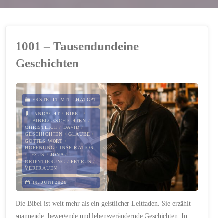
1001 – Tausendundeine
Geschichten
ERSTELLT MIT CHATGPT
ANDACHT
/
BIBEL
/
BIBELGESCHICHTEN
/
CHRISTLICH
/
DAVID
/
GESCHICHTEN
/
GLAUBE
/
GOTTES WORT
/
HOFFNUNG
/
INSPIRATION
/
JESUS
/
JONA
/
ORIENTIERUNG
/
PETRUS
/
VERTRAUEN
10. JUNI 2026
Die Bibel ist weit mehr als ein geistlicher Leitfaden. Sie erzählt
spannende, bewegende und lebensverändernde Geschichten. In