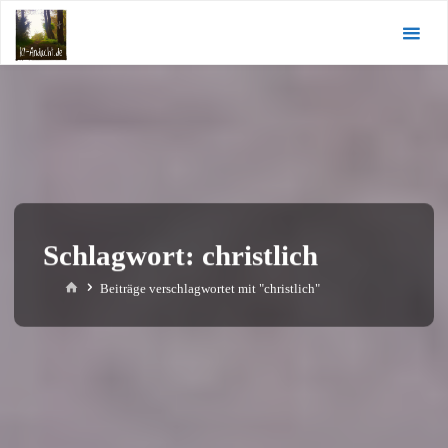
Zum
KI-
Inhalt
Andacht.de
springen
Schlagwort:
christlich
Start
Beiträge verschlagwortet mit "christlich"