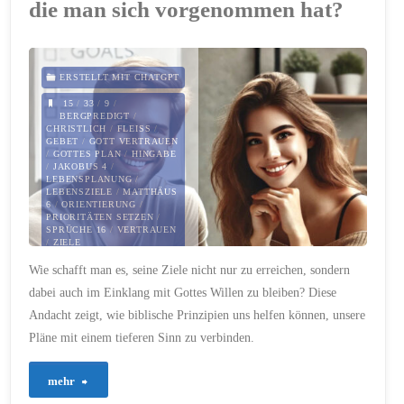
die man sich vorgenommen hat?
Prüfung
auf
ERSTELLT MIT CHATGPT
Social
15
/
33
/
9
/
BERGPREDIGT
/
CHRISTLICH
/
FLEISS
/
Media:
GEBET
/
GOTT VERTRAUEN
/
GOTTES PLAN
/
HINGABE
/
JAKOBUS 4
/
Eine
LEBENSPLANUNG
/
LEBENSZIELE
/
MATTHÄUS
6
/
ORIENTIERUNG
/
christliche
PRIORITÄTEN SETZEN
/
SPRÜCHE 16
/
VERTRAUEN
/
ZIELE
Perspektive"
Wie schafft man es, seine Ziele nicht nur zu erreichen, sondern
29. NOVEMBER 2024
dabei auch im Einklang mit Gottes Willen zu bleiben? Diese
Andacht zeigt, wie biblische Prinzipien uns helfen können, unsere
Pläne mit einem tieferen Sinn zu verbinden.
"443
mehr