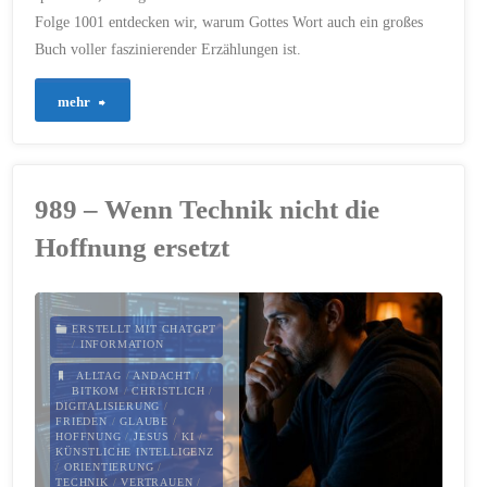
Folge 1001 entdecken wir, warum Gottes Wort auch ein großes
Buch voller faszinierender Erzählungen ist.
"1001
mehr
–
Tausendundeine
989 – Wenn Technik nicht die
Geschichten"
Hoffnung ersetzt
ERSTELLT MIT CHATGPT
/
INFORMATION
ALLTAG
/
ANDACHT
/
BITKOM
/
CHRISTLICH
/
DIGITALISIERUNG
/
FRIEDEN
/
GLAUBE
/
HOFFNUNG
/
JESUS
/
KI
/
KÜNSTLICHE INTELLIGENZ
/
ORIENTIERUNG
/
TECHNIK
/
VERTRAUEN
/