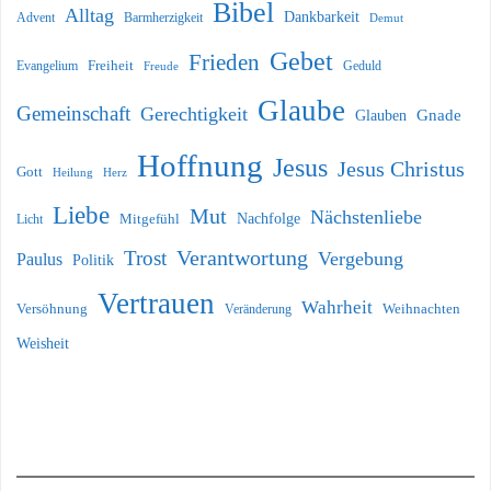
Bibel
Alltag
Dankbarkeit
Barmherzigkeit
Advent
Demut
Gebet
Frieden
Freiheit
Evangelium
Geduld
Freude
Glaube
Gemeinschaft
Gerechtigkeit
Glauben
Gnade
Hoffnung
Jesus
Jesus Christus
Gott
Heilung
Herz
Liebe
Mut
Nächstenliebe
Nachfolge
Licht
Mitgefühl
Verantwortung
Trost
Vergebung
Paulus
Politik
Vertrauen
Wahrheit
Versöhnung
Weihnachten
Veränderung
Weisheit