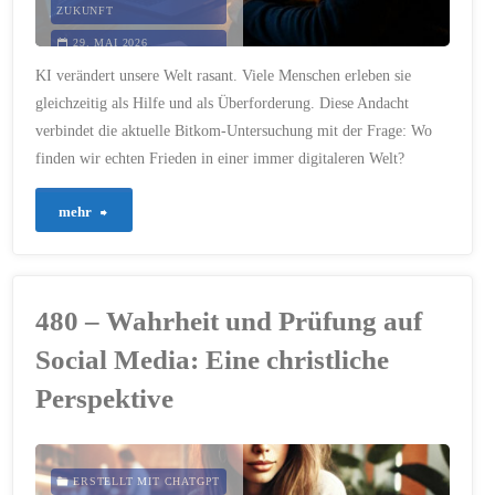
ZUKUNFT
29. MAI 2026
KI verändert unsere Welt rasant. Viele Menschen erleben sie
gleichzeitig als Hilfe und als Überforderung. Diese Andacht
verbindet die aktuelle Bitkom-Untersuchung mit der Frage: Wo
finden wir echten Frieden in einer immer digitaleren Welt?
"989
mehr
–
Wenn
480 – Wahrheit und Prüfung auf
Technik
Social Media: Eine christliche
nicht
Perspektive
die
Hoffnung
ERSTELLT MIT CHATGPT