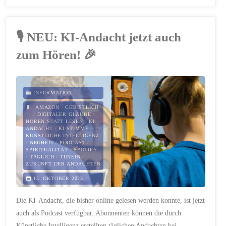
–
Wie
🎙️ NEU: KI-Andacht jetzt auch
geht
zum Hören! 🎉
man
mit
INFORMATION
Zielen
AMAZON
/
CHRISTLICH
/
DIGITALER GLAUBE
/
HÖREN STATT LESEN
/
KI-
um,
ANDACHT
/
KI-STIMME
/
KÜNSTLICHE INTELLIGENZ
/
NEUHEIT
/
PODCAST
/
die
SPIRITUALITÄT
/
SPOTIFY
/
TÄGLICH
/
TUNEIN
/
ZUKUNFT DER ANDACHTEN
man
15. OKTOBER 2023
sich
Die KI-Andacht, die bisher online gelesen werden konnte, ist jetzt
vorgenommen
auch als Podcast verfügbar. Abonnenten können die durch
Künstliche Intelligenz erstellten täglichen Andachten bei