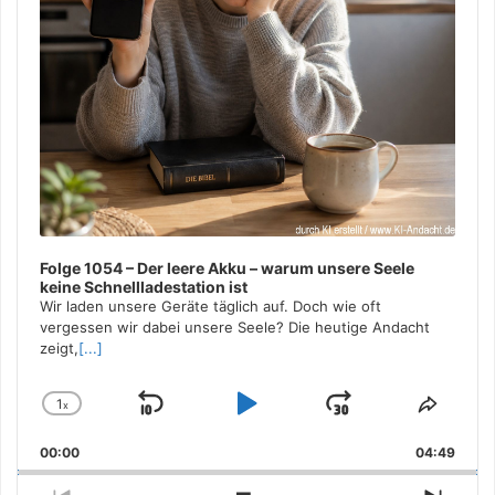
Folge 1054 – Der leere Akku – warum unsere Seele
keine Schnellladestation ist
Wir laden unsere Geräte täglich auf. Doch wie oft
vergessen wir dabei unsere Seele? Die heutige Andacht
zeigt,
[...]
1
x
Skip
Play
Jump
Change
Share
Playback
This
Backward
Pause
Forward
00:00
Rate
04:49
Episo