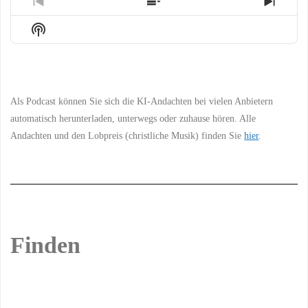
Previous
Show
Next
Episode
Episodes
Episo
Show
List
Podcast
Information
Als Podcast können Sie sich die KI-Andachten bei vielen Anbietern
automatisch herunterladen, unterwegs oder zuhause hören. Alle
Andachten und den Lobpreis (christliche Musik) finden Sie
hier
.
Finden