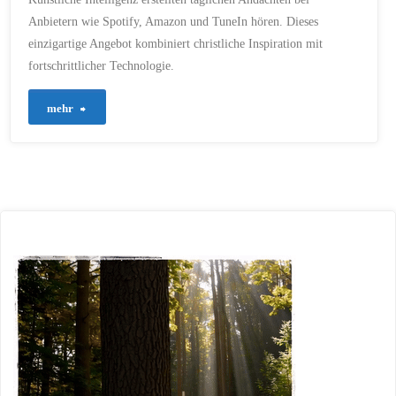
hat?"
Anbietern wie Spotify, Amazon und TuneIn hören. Dieses
einzigartige Angebot kombiniert christliche Inspiration mit
fortschrittlicher Technologie.
"🎙️
mehr
NEU:
KI-
Andacht
jetzt
auch
zum
Hören!
🎉"