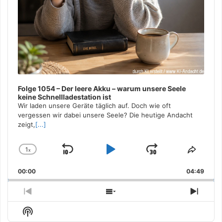
Folge 1054 – Der leere Akku – warum unsere Seele
keine Schnellladestation ist
Wir laden unsere Geräte täglich auf. Doch wie oft
vergessen wir dabei unsere Seele? Die heutige Andacht
zeigt,
[...]
1
x
Skip
Play
Jump
Change
Share
Playback
This
Backward
Pause
Forward
00:00
Rate
04:49
Episo
Previous
Show
Next
Episode
Episodes
Episo
Show
List
Podcast