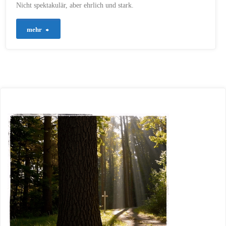
Nicht spektakulär, aber ehrlich und stark.
"635
mehr
–
Leben
im
Geist"