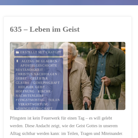
635 – Leben im Geist
ERSTELLT MIT CHATGPT
ALLTAG IM GLAUBEN
/
APOSTELGESCHICHTE
/
BESTÄNDIGKEIT
/
CHRISTUS NACHFOLGEN
/
GEBET
/
GELEBTER
GLAUBE
/
GEMEINSCHAFT
/
HEILIGER GEIST
/
HOFFNUNG
/
KIRCHE
/
NÄCHSTENLIEBE
/
PFINGSTMONTAG
/
TEILEN
/
VERANTWORTUNG
/
WOHNGEMEINSCHAFT
Pfingsten ist kein Feuerwerk für einen Tag – es will gelebt
9. JUNI 2025
werden. Diese Andacht zeigt, wie der Geist Gottes in unserem
Alltag sichtbar werden kann: im Teilen, Tragen und Miteinander.