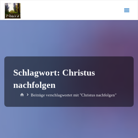
Zum
KI-
Inhalt
Andacht.de
springen
Schlagwort:
Christus
nachfolgen
Start
Beiträge verschlagwortet mit "Christus nachfolgen"