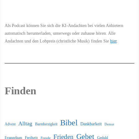
Information
Als Podcast können Sie sich die KI-Andachten bei vielen Anbietern
automatisch herunterladen, unterwegs oder zuhause hören. Alle
Andachten und den Lobpreis (christliche Musik) finden Sie
hier
.
Finden
Bibel
Alltag
Dankbarkeit
Barmherzigkeit
Advent
Demut
Gebet
Frieden
Freiheit
Evangelium
Geduld
Freude