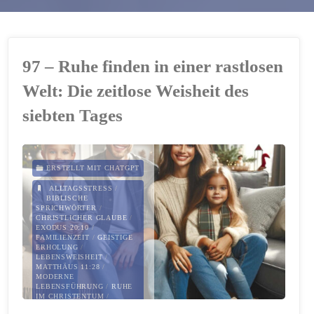
97 – Ruhe finden in einer rastlosen
Welt: Die zeitlose Weisheit des
siebten Tages
ERSTELLT MIT CHATGPT
ALLTAGSSTRESS
/
BIBLISCHE
SPRICHWÖRTER
/
CHRISTLICHER GLAUBE
/
EXODUS 20:10
/
FAMILIENZEIT
/
GEISTIGE
ERHOLUNG
/
LEBENSWEISHEIT
/
MATTHÄUS 11:28
/
MODERNE
LEBENSFÜHRUNG
/
RUHE
IM CHRISTENTUM
/
SABBATRUHE
/