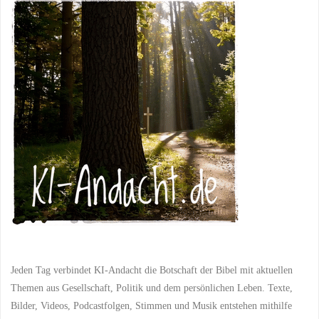
einer
rastlosen
Welt:
Die
zeitlose
Weisheit
des
siebten
Tages"
Jeden Tag verbindet KI-Andacht die Botschaft der Bibel mit aktuellen
Themen aus Gesellschaft, Politik und dem persönlichen Leben. Texte,
Bilder, Videos, Podcastfolgen, Stimmen und Musik entstehen mithilfe