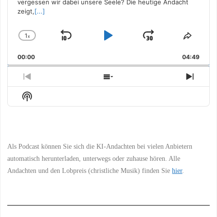
vergessen wir dabei unsere Seele? Die heutige Andacht
zeigt,
[...]
1
x
Skip
Play
Jump
Change
Share
Playback
This
Backward
Pause
Forward
00:00
Rate
04:49
Episo
Previous
Show
Next
Episode
Episodes
Episo
Show
List
Podcast
Information
Als Podcast können Sie sich die KI-Andachten bei vielen Anbietern
automatisch herunterladen, unterwegs oder zuhause hören. Alle
Andachten und den Lobpreis (christliche Musik) finden Sie
hier
.