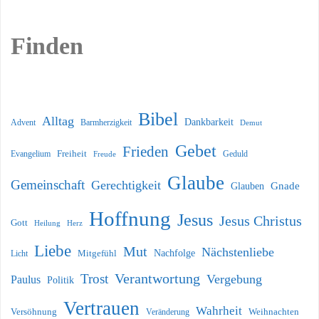
Finden
Bibel
Alltag
Dankbarkeit
Barmherzigkeit
Advent
Demut
Gebet
Frieden
Freiheit
Evangelium
Geduld
Freude
Glaube
Gemeinschaft
Gerechtigkeit
Glauben
Gnade
Hoffnung
Jesus
Jesus Christus
Gott
Heilung
Herz
Liebe
Mut
Nächstenliebe
Nachfolge
Licht
Mitgefühl
Verantwortung
Trost
Vergebung
Paulus
Politik
Vertrauen
Wahrheit
Versöhnung
Weihnachten
Veränderung