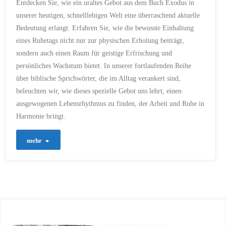
Entdecken Sie, wie ein uraltes Gebot aus dem Buch Exodus in
SELBSTREFLEXION
/
SPIRITUALITÄT IM ALLTAG
unserer heutigen, schnelllebigen Welt eine überraschend aktuelle
/
SPRICHWORT
/
WORK-
LIFE-BALANCE
Bedeutung erlangt. Erfahren Sie, wie die bewusste Einhaltung
20. DEZEMBER 2023
eines Ruhetags nicht nur zur physischen Erholung beiträgt,
sondern auch einen Raum für geistige Erfrischung und
persönliches Wachstum bietet. In unserer fortlaufenden Reihe
über biblische Sprichwörter, die im Alltag verankert sind,
beleuchten wir, wie dieses spezielle Gebot uns lehrt, einen
ausgewogenen Lebensrhythmus zu finden, der Arbeit und Ruhe in
Harmonie bringt.
"97
mehr
–
Ruhe
finden
in