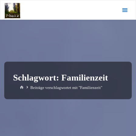
Zum
KI-
Inhalt
Andacht.de
springen
Schlagwort:
Familienzeit
Start
Beiträge verschlagwortet mit "Familienzeit"