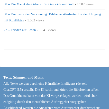
30 – Die Macht des Gebets: Ein Gespräch mit Gott
- 1.902 views
88 – Die Kunst der Versöhnung: Biblische Weisheiten für den Umgang
mit Konflikten
- 1.553 views
22 – Frieden auf Erden
- 1.541 views
Texte, Stimmen und Musik
Alle Texte werden durch eine Künstliche Intelligenz (derzeit
ChatGPT 5.5) erstellt. Die KI sucht und zitiert die Bibelstellen selbst.
Das Grundthema kann von der KI vorgeschlagen werden, wird aber
endgültig durch den menschlichen Auftraggeber vorgegeben.
Anschließend werden die Andachten vom Auftraggeber durchgeschaut