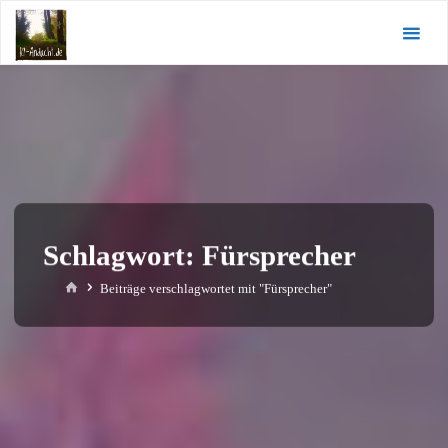
Zum
KI-
Inhalt
Andacht.de
springen
Schlagwort:
Fürsprecher
Start
Beiträge verschlagwortet mit "Fürsprecher"