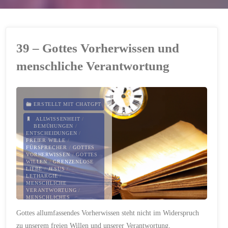
39 – Gottes Vorherwissen und
menschliche Verantwortung
ERSTELLT MIT CHATGPT
ALLWISSENHEIT
/
BEMÜHUNGEN
/
ENTSCHEIDUNGEN
/
FREIER WILLE
/
FÜRSPRECHER
/
GOTTES
VORHERWISSEN
/
GOTTES
WILLEN
/
GRENZENLOSE
LIEBE
/
JESUS
/
LETHARGIE
/
MENSCHLICHE
VERANTWORTUNG
/
MENSCHLICHES
ENGAGEMENT
/
Gottes allumfassendes Vorherwissen steht nicht im Widerspruch
MENSCHLICHES HERZ
/
PLAN
/
REICH GOTTES
/
zu unserem freien Willen und unserer Verantwortung,
SCHICKSAL
/
SICHERHEIT
/