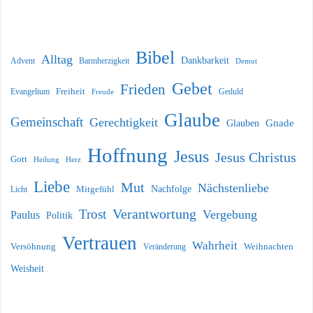
Bibel
Alltag
Dankbarkeit
Barmherzigkeit
Advent
Demut
Gebet
Frieden
Freiheit
Evangelium
Geduld
Freude
Glaube
Gemeinschaft
Gerechtigkeit
Glauben
Gnade
Hoffnung
Jesus
Jesus Christus
Gott
Heilung
Herz
Liebe
Mut
Nächstenliebe
Nachfolge
Licht
Mitgefühl
Verantwortung
Trost
Vergebung
Paulus
Politik
Vertrauen
Wahrheit
Versöhnung
Weihnachten
Veränderung
Weisheit