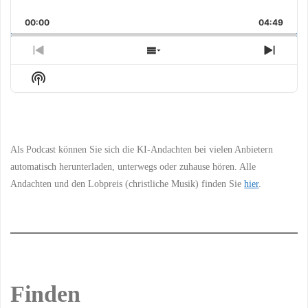
Skip
Play
Jump
Playback
This
Backward
Pause
Forward
00:00
Rate
04:49
Episo
Previous
Show
Next
Episode
Episodes
Episo
Show
List
Podcast
Information
Als Podcast können Sie sich die KI-Andachten bei vielen Anbietern
automatisch herunterladen, unterwegs oder zuhause hören. Alle
Andachten und den Lobpreis (christliche Musik) finden Sie
hier
.
Finden