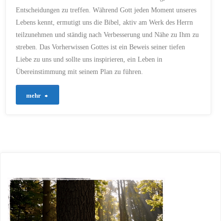
SÜNDE
/
TROST
/
Entscheidungen zu treffen. Während Gott jeden Moment unseres
ÜBEREINSTIMMUNG
/
UNIVERSUM
/
Lebens kennt, ermutigt uns die Bibel, aktiv am Werk des Herrn
VERBESSERUNG
/
VORHERWISSEN
teilzunehmen und ständig nach Verbesserung und Nähe zu Ihm zu
streben. Das Vorherwissen Gottes ist ein Beweis seiner tiefen
23. OKTOBER 2023
Liebe zu uns und sollte uns inspirieren, ein Leben in
Übereinstimmung mit seinem Plan zu führen.
"39
mehr
–
Gottes
Vorherwissen
und
menschliche
Verantwortung"