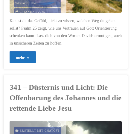
WEGWEISUNG
9. JANUAR 2025
Kennst du das Gefühl, nicht zu wissen, welchen Weg du gehen
sollst? Psalm 25 zeigt, wie uns Vertrauen auf Gott Orientierung
schenken kann. Lass dich von den Worten Davids ermutigen, auch
in unsicheren Zeiten zu hoffen.
"484
mehr
–
Wegweisung
341 – Düsternis und Licht: Die
in
Offenbarung des Johannes und die
der
rettende Liebe Jesu
Unsicherheit:
Vertrauen
ERSTELLT MIT CHATGPT