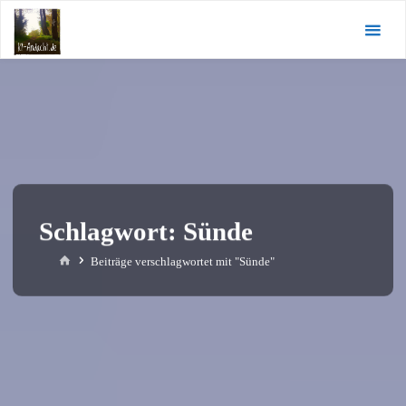
Zum
KI-
Inhalt
Andacht.de
springen
Schlagwort:
Sünde
Start
Beiträge verschlagwortet mit "Sünde"