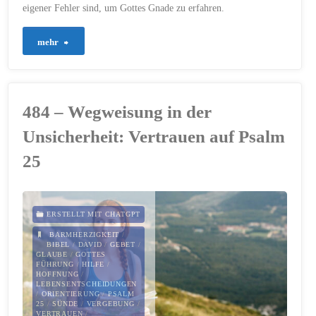
eigener Fehler sind, um Gottes Gnade zu erfahren.
Brücke,
die
"493
mehr
Jesus
–
schlägt"
Gott,
484 – Wegweisung in der
sei
Unsicherheit: Vertrauen auf Psalm
mir
25
Sünder
gnädig!"
ERSTELLT MIT CHATGPT
BARMHERZIGKEIT
/
BIBEL
/
DAVID
/
GEBET
/
GLAUBE
/
GOTTES
FÜHRUNG
/
HILFE
/
HOFFNUNG
/
LEBENSENTSCHEIDUNGEN
/
ORIENTIERUNG
/
PSALM
25
/
SÜNDE
/
VERGEBUNG
/
VERTRAUEN
/