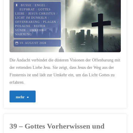
BUSSE
/
ENGEL
/
auf
EUPHRAT
/
GOTTES
LIEBE
/
JESUS CHRISTUS
/
LICHT IM DUNKELN
/
Psalm
OFFENBARUNG
/
PLAGEN
/
POSAUNE
/
REITER
/
25"
SÜNDE
/
UMKEHR
/
WARNUNG
19. AUGUST 2024
Die Andacht verbindet die düsteren Visionen der Offenbarung mit
der rettenden Liebe Jesu. Sie zeigt, dass Jesus der Weg aus der
Finsternis ist und lädt zur Umkehr ein, um das Licht Gottes zu
erfahren.
"341
mehr
–
Düsternis
39 – Gottes Vorherwissen und
und