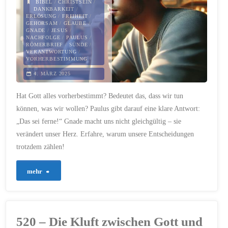
BIBEL
/
CHRISTSEIN
/
Eine
DANKBARKEIT
/
ERLÖSUNG
/
FREIHEIT
/
GEHORSAM
/
GLAUBE
/
klare
GNADE
/
JESUS
/
NACHFOLGE
/
PAULUS
/
Antwort
RÖMERBRIEF
/
SÜNDE
/
VERANTWORTUNG
/
VORHERBESTIMMUNG
auf
4. MÄRZ 2025
harte
Hat Gott alles vorherbestimmt? Bedeutet das, dass wir tun
Fragen"
können, was wir wollen? Paulus gibt darauf eine klare Antwort:
„Das sei ferne!“ Gnade macht uns nicht gleichgültig – sie
verändert unser Herz. Erfahre, warum unsere Entscheidungen
trotzdem zählen!
"538
mehr
–
Hat
520 – Die Kluft zwischen Gott und