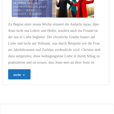
PROPHET
/
REGEL
/
SAMARITANISCHE FRAU
/
SÜNDE
/
VERBOT
/
ZACHÄUS
/
ZÖLLNER
18. SEPTEMBER 2023
Zu Beginn einer neuen Woche erinnert die Andacht daran, dass
Jesus nicht nur Lehrer und Heiler, sondern auch ein Freund ist,
der uns in Liebe begleitet. Der christliche Glaube basiert auf
Liebe und nicht auf Verboten, was durch Beispiele wie die Frau
am Jakobsbrunnen und Zachäus verdeutlicht wird. Christen sind
dazu aufgerufen, diese bedingungslose Liebe in ihrem Alltag zu
praktizieren und zu wissen, dass Jesus stets an ihrer Seite ist.
"4
mehr
–
Jesus,
unser