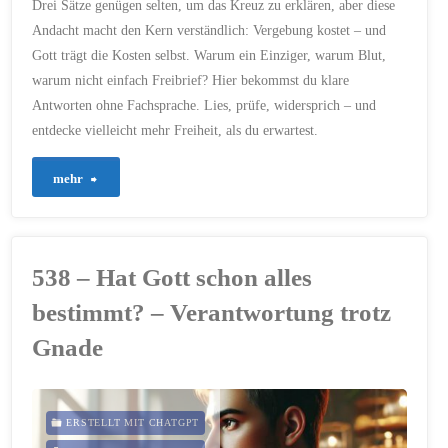
Drei Sätze genügen selten, um das Kreuz zu erklären, aber diese
19. AUGUST 2025
Andacht macht den Kern verständlich: Vergebung kostet – und
Gott trägt die Kosten selbst. Warum ein Einziger, warum Blut,
warum nicht einfach Freibrief? Hier bekommst du klare
Antworten ohne Fachsprache. Lies, prüfe, widersprich – und
entdecke vielleicht mehr Freiheit, als du erwartest.
"706
mehr
–
„Warum
538 – Hat Gott schon alles
musste
bestimmt? – Verantwortung trotz
Jesus
Gnade
sterben?“
–
ERSTELLT MIT CHATGPT