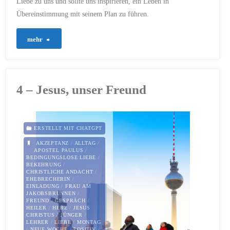
Liebe zu uns und sollte uns inspirieren, ein Leben in
Übereinstimmung mit seinem Plan zu führen.
"39
mehr
–
Gottes
4 – Jesus, unser Freund
Vorherwissen
und
ERSTELLT MIT CHATGPT
menschliche
AKZEPTANZ
/
ALLTAG
/
APOSTEL PAULUS
/
BEDINGUNGSLOSE LIEBE
/
Verantwortung"
BEKEHRUNG
/
CHRISTLICHE ANDACHT
/
EHEBRECHERIN
/
EINLADUNG
/
FRAU AM
JAKOBSBRUNNEN
/
FREUND
/
GESPRÄCH
/
HEILER
/
HERZ
/
JESUS
CHRISTUS
/
JÜNGER
/
LEHRER
/
LIEBE
/
MONTAG
/
NEUE WOCHE
/
POSITIV
/