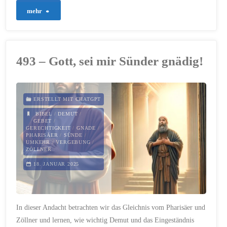
"520
mehr
–
Die
493 – Gott, sei mir Sünder gnädig!
Kluft
zwischen
ERSTELLT MIT CHATGPT
Gott
BIBEL
/
DEMUT
/
GEBET
/
GERECHTIGKEIT
/
GNADE
/
und
PHARISÄER
/
SÜNDE
/
UMKEHR
/
VERGEBUNG
/
ZÖLLNER
Mensch
18. JANUAR 2025
–
und
In dieser Andacht betrachten wir das Gleichnis vom Pharisäer und
die
Zöllner und lernen, wie wichtig Demut und das Eingeständnis