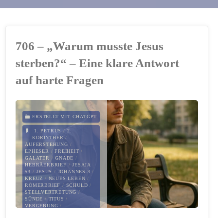
706 – „Warum musste Jesus
sterben?“ – Eine klare Antwort
auf harte Fragen
ERSTELLT MIT CHATGPT
1. PETRUS
/
2.
KORINTHER
/
AUFERSTEHUNG
/
EPHESER
/
FREIHEIT
/
GALATER
/
GNADE
/
HEBRÄERBRIEF
/
JESAJA
53
/
JESUS
/
JOHANNES 3
/
KREUZ
/
NEUES LEBEN
/
RÖMERBRIEF
/
SCHULD
/
STELLVERTRETUNG
/
SÜNDE
/
TITUS
/
VERGEBUNG
/
VERSÖHNUNG