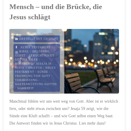
Gott
Mensch – und die Brücke, die
schon
Jesus schlägt
alles
bestimmt?
ERSTELLT MIT CHATGPT
ALTES TESTAMENT
/
–
BIBEL
/
ERLÖSUNG
/
GEBET
/
GERECHTIGKEIT
/
GOTTES HILFE
/
Verantwortung
HOFFNUNG
/
JESAJA 59
/
JESUS CHRISTUS
/
NEUES
trotz
TESTAMENT
/
SÜNDE
/
TRENNUNG VON GOTT
/
VERHEISSUNG
/
Gnade"
WAFFENRÜSTUNG GOTTES
/
WAHRHEIT
14. FEBRUAR 2025
Manchmal fühlen wir uns weit weg von Gott. Aber ist er wirklich
fern, oder steht etwas zwischen uns? Jesaja 59 zeigt, wie die
Sünde eine Kluft schafft – und wie Gott selbst einen Weg baut.
Die Antwort finden wir in Jesus Christus. Lies mehr dazu!