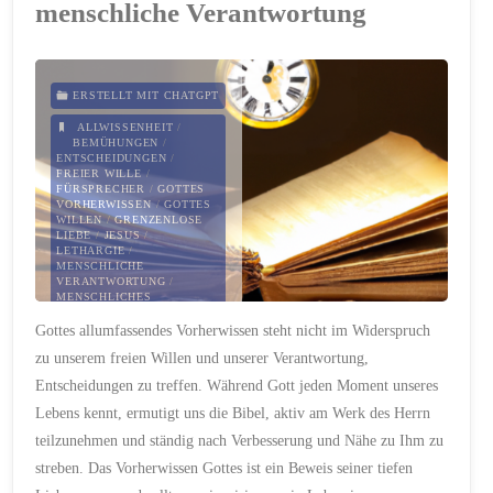
menschliche Verantwortung
Licht:
Die
ERSTELLT MIT CHATGPT
Offenbarung
ALLWISSENHEIT
/
BEMÜHUNGEN
/
ENTSCHEIDUNGEN
/
des
FREIER WILLE
/
FÜRSPRECHER
/
GOTTES
VORHERWISSEN
/
GOTTES
Johannes
WILLEN
/
GRENZENLOSE
LIEBE
/
JESUS
/
LETHARGIE
/
und
MENSCHLICHE
VERANTWORTUNG
/
MENSCHLICHES
die
ENGAGEMENT
/
Gottes allumfassendes Vorherwissen steht nicht im Widerspruch
MENSCHLICHES HERZ
/
PLAN
/
REICH GOTTES
/
rettende
zu unserem freien Willen und unserer Verantwortung,
SCHICKSAL
/
SICHERHEIT
/
SÜNDE
/
TROST
/
Entscheidungen zu treffen. Während Gott jeden Moment unseres
Liebe
ÜBEREINSTIMMUNG
/
UNIVERSUM
/
Lebens kennt, ermutigt uns die Bibel, aktiv am Werk des Herrn
VERBESSERUNG
/
Jesu"
VORHERWISSEN
teilzunehmen und ständig nach Verbesserung und Nähe zu Ihm zu
streben. Das Vorherwissen Gottes ist ein Beweis seiner tiefen
23. OKTOBER 2023