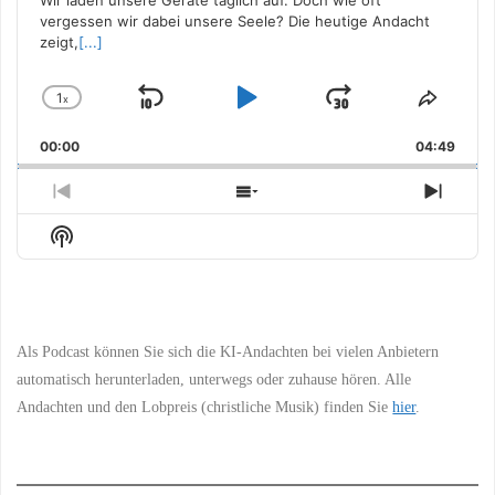
Wir laden unsere Geräte täglich auf. Doch wie oft
vergessen wir dabei unsere Seele? Die heutige Andacht
zeigt,
[...]
1
x
Skip
Play
Jump
Change
Share
Playback
This
Backward
Pause
Forward
00:00
Rate
04:49
Episo
Previous
Show
Next
Episode
Episodes
Episo
Show
List
Podcast
Information
Als Podcast können Sie sich die KI-Andachten bei vielen Anbietern
automatisch herunterladen, unterwegs oder zuhause hören. Alle
Andachten und den Lobpreis (christliche Musik) finden Sie
hier
.