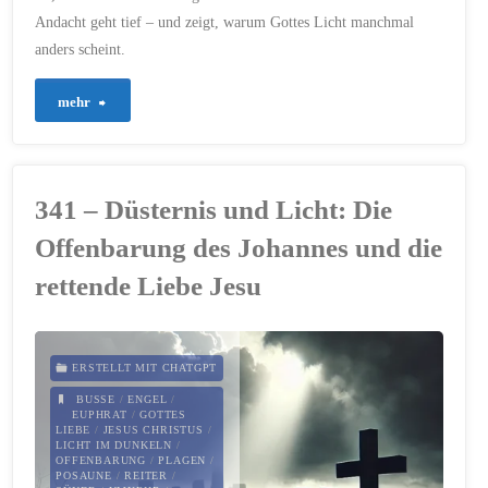
Andacht geht tief – und zeigt, warum Gottes Licht manchmal
anders scheint.
"725
mehr
–
Licht
341 – Düsternis und Licht: Die
im
Offenbarung des Johannes und die
Schatten:
rettende Liebe Jesu
Was
der
ERSTELLT MIT CHATGPT
BUSSE
/
ENGEL
/
Blutmond
EUPHRAT
/
GOTTES
LIEBE
/
JESUS CHRISTUS
/
LICHT IM DUNKELN
/
über
OFFENBARUNG
/
PLAGEN
/
POSAUNE
/
REITER
/