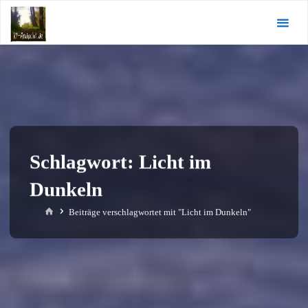
Zum
KI-
Inhalt
Andacht.de
springen
Schlagwort:
Licht im
Dunkeln
Start
Beiträge verschlagwortet mit "Licht im Dunkeln"