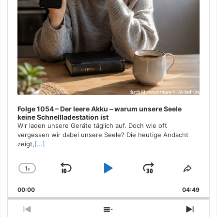
Folge 1054 – Der leere Akku – warum unsere Seele
keine Schnellladestation ist
Wir laden unsere Geräte täglich auf. Doch wie oft
vergessen wir dabei unsere Seele? Die heutige Andacht
zeigt,
[...]
1
x
Skip
Play
Jump
Change
Share
Playback
This
Backward
Pause
Forward
00:00
Rate
04:49
Episo
Previous
Show
Next