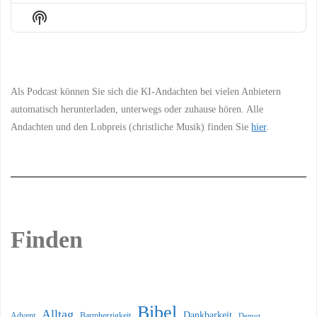
Episode
Episodes
Episo
Show
List
Podcast
Information
Als Podcast können Sie sich die KI-Andachten bei vielen Anbietern
automatisch herunterladen, unterwegs oder zuhause hören. Alle
Andachten und den Lobpreis (christliche Musik) finden Sie
hier
.
Finden
Bibel
Alltag
Dankbarkeit
Barmherzigkeit
Advent
Demut