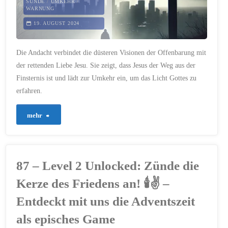
Gottes
SÜNDE
/
UMKEHR
/
WARNUNG
Nähe
19. AUGUST 2024
verrät"
Die Andacht verbindet die düsteren Visionen der Offenbarung mit
der rettenden Liebe Jesu. Sie zeigt, dass Jesus der Weg aus der
Finsternis ist und lädt zur Umkehr ein, um das Licht Gottes zu
erfahren.
"341
mehr
–
Düsternis
87 – Level 2 Unlocked: Zünde die
und
Kerze des Friedens an! 🕯️✌️ –
Licht:
Entdeckt mit uns die Adventszeit
als episches Game
Die