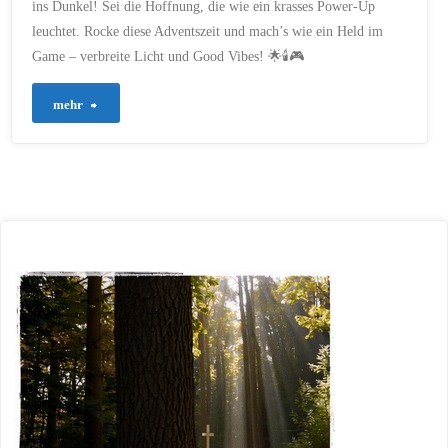
✌️
ins Dunkel! Sei die Hoffnung, die wie ein krasses Power-Up
leuchtet. Rocke diese Adventszeit und mach’s wie ein Held im
–
Game – verbreite Licht und Good Vibes! 🌟🕯️🎮
Entdeckt
"80
mehr
mit
–
uns
Wie
die
ein
Adventszeit
Game:
als
Level
episches
1
Game"
des
Advents