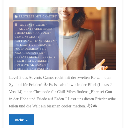
Offenbarung
des
ERSTELLT MIT CHATGPT
ADVENTS-GAME
/
Johannes
ADVENTSABENTEUER
/
BIBELVERS
/
FRIEDEN
/
GEMEINSCHAFT
/
und
HOFFNUNG
/
INNEHALTEN
/
INTERAKTIVE ANDACHT
/
JUGENDLICHER STIL
/
die
KRAFT SCHÖPFEN
/
LEBENSFREUDE
/
LEVEL 2
/
LICHT IM DUNKELN
/
rettende
POSITIVE AKTIONEN
/
RUHE
/
SPIRITUALITÄT
/
Liebe
WEIHNACHTEN
/
Level 2 des Advents-Games rockt mit der zweiten Kerze – dem
WEIHNACHTSCOUNTDOWN
/
ZUSAMMENHALT
/
Symbol für Frieden! 🌟 Es ist, als ob wir in der Bibel (Lukas 2,
Jesu"
ZWEITE KERZE
Vers 14) einen Cheatcode für Chill-Vibes finden: „Ehre sei Gott
10. DEZEMBER 2023
in der Höhe und Friede auf Erden.“ Lasst uns diesen Friedensvibe
teilen und die Welt ein bisschen cooler machen. ✌️🕯️🎮
"87
mehr