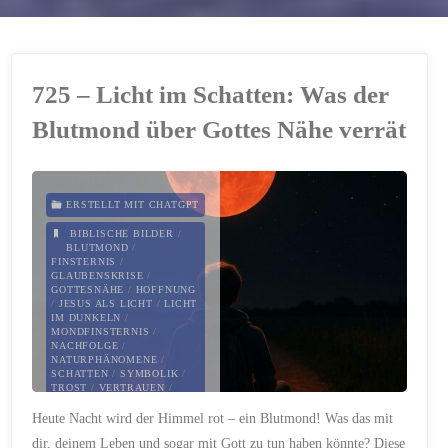
725 – Licht im Schatten: Was der
Blutmond über Gottes Nähe verrät
ERSTELLT MIT CHATGPT
BIBLISCHE BILDER
/
BLUTMOND
/
FINSTERNIS
/
GLAUBENSKRISE
/
GOTTESNÄHE
/
HOFFNUNG
/
JESUS ALS LICHT
/
LICHT
IM DUNKELN
/
MONDFINSTERNIS
/
NACHFOLGE
/
NATURPHÄNOMENE
/
SCHATTEN
/
SYMBOLIK
/
TROST
/
VERTRAUEN
/
ZWEIFEL
Heute Nacht wird der Himmel rot – ein Blutmond! Was das mit
7. SEPTEMBER 2025
dir, deinem Leben und sogar mit Gott zu tun haben könnte? Diese