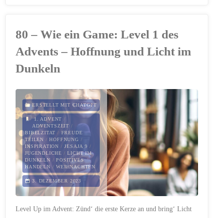
–
Level
80 – Wie ein Game: Level 1 des
2
Advents – Hoffnung und Licht im
Unlocked:
Dunkeln
Zünde
die
ERSTELLT MIT CHATGPT
1. ADVENT
/
Kerze
ADVENTSZEIT
/
BIBELZITAT
/
FREUDE
TEILEN
/
HOFFNUNG
/
des
INSPIRATION
/
JESAJA 9
/
JUGENDLICHE
/
LICHT IM
Friedens
DUNKELN
/
POSITIVES
HANDELN
/
WEIHNACHTEN
an!
3. DEZEMBER 2023
🕯️
Level Up im Advent: Zünd‘ die erste Kerze an und bring‘ Licht