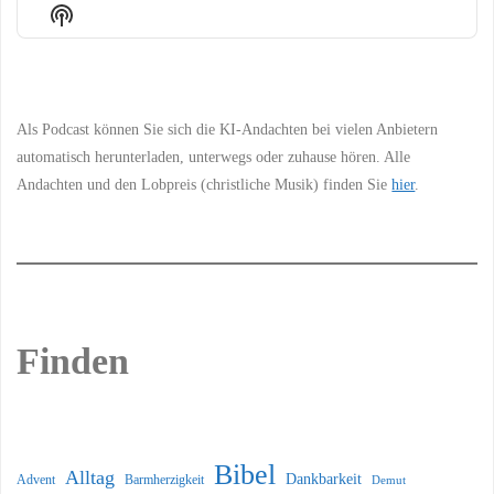
Episode
Episodes
Episo
Show
List
Podcast
Information
Als Podcast können Sie sich die KI-Andachten bei vielen Anbietern
automatisch herunterladen, unterwegs oder zuhause hören. Alle
Andachten und den Lobpreis (christliche Musik) finden Sie
hier
.
Finden
Bibel
Alltag
Dankbarkeit
Barmherzigkeit
Advent
Demut