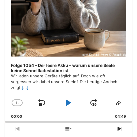
Folge 1054 – Der leere Akku – warum unsere Seele
keine Schnellladestation ist
Wir laden unsere Geräte täglich auf. Doch wie oft
vergessen wir dabei unsere Seele? Die heutige Andacht
zeigt,
[...]
1
x
Skip
Play
Jump
Change
Share
Playback
This
Backward
Pause
Forward
00:00
Rate
04:49
Episo
Previous
Show
Next