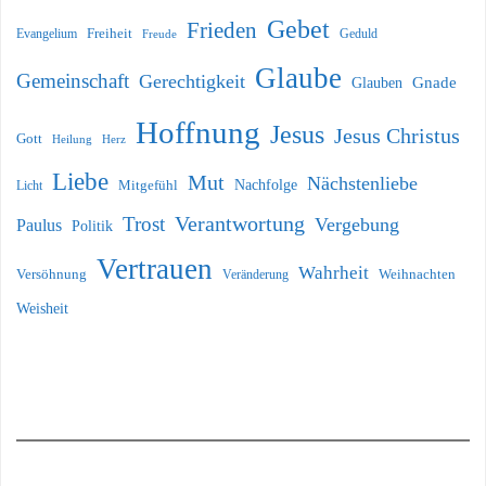
Gebet
Frieden
Freiheit
Evangelium
Geduld
Freude
Glaube
Gemeinschaft
Gerechtigkeit
Glauben
Gnade
Hoffnung
Jesus
Jesus Christus
Gott
Heilung
Herz
Liebe
Mut
Nächstenliebe
Nachfolge
Licht
Mitgefühl
Verantwortung
Trost
Vergebung
Paulus
Politik
Vertrauen
Wahrheit
Versöhnung
Weihnachten
Veränderung
Weisheit