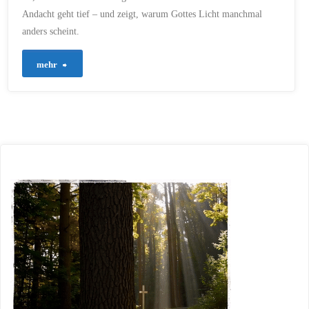
Andacht geht tief – und zeigt, warum Gottes Licht manchmal
anders scheint.
"725
mehr
–
Licht
im
Schatten:
Was
der
Blutmond
über