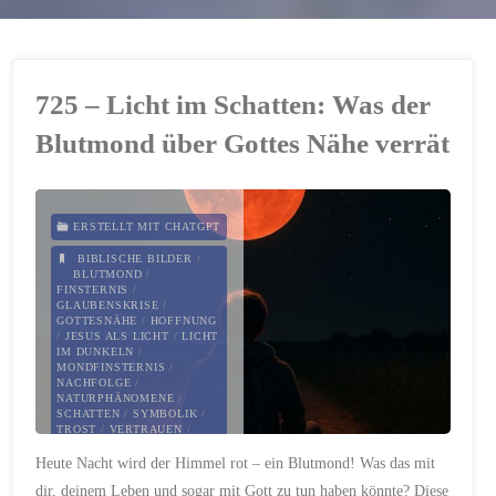
725 – Licht im Schatten: Was der
Blutmond über Gottes Nähe verrät
ERSTELLT MIT CHATGPT
BIBLISCHE BILDER
/
BLUTMOND
/
FINSTERNIS
/
GLAUBENSKRISE
/
GOTTESNÄHE
/
HOFFNUNG
/
JESUS ALS LICHT
/
LICHT
IM DUNKELN
/
MONDFINSTERNIS
/
NACHFOLGE
/
NATURPHÄNOMENE
/
SCHATTEN
/
SYMBOLIK
/
TROST
/
VERTRAUEN
/
ZWEIFEL
Heute Nacht wird der Himmel rot – ein Blutmond! Was das mit
7. SEPTEMBER 2025
dir, deinem Leben und sogar mit Gott zu tun haben könnte? Diese