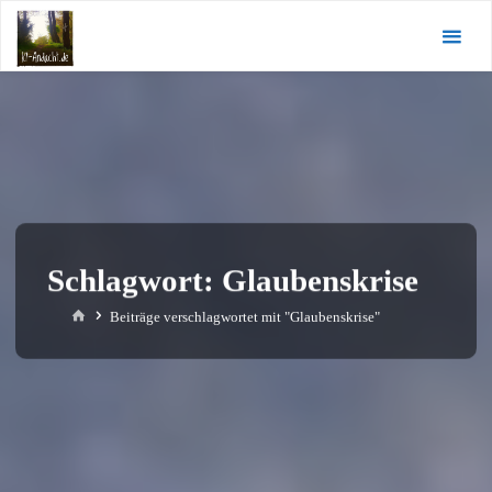
Zum
KI-
Inhalt
Andacht.de
springen
Schlagwort:
Glaubenskrise
Start
Beiträge verschlagwortet mit "Glaubenskrise"