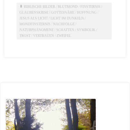
BIBLISCHE BILDER
/
BLUTMOND
/
FINSTERNIS
/
GLAUBENSKRISE
/
GOTTESNÄHE
/
HOFFNUNG
/
JESUS ALS LICHT
/
LICHT IM DUNKELN
/
MONDFINSTERNIS
/
NACHFOLGE
/
NATURPHÄNOMENE
/
SCHATTEN
/
SYMBOLIK
/
TROST
/
VERTRAUEN
/
ZWEIFEL