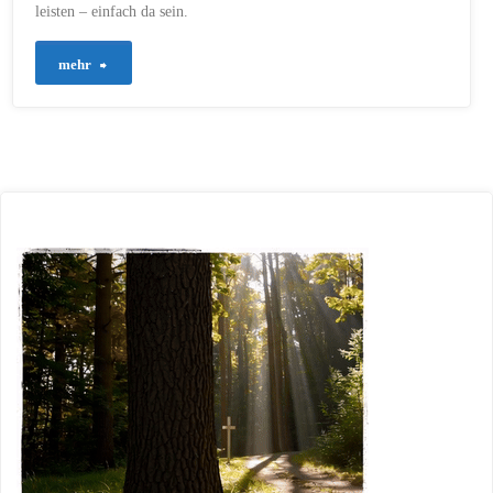
leisten – einfach da sein.
"773
mehr
–
Eine
Stunde
Leben"