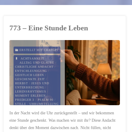
773 – Eine Stunde Leben
ERSTELLT MIT CHATGPT
ACHTSAMKEIT
/
ALLTAG UND GLAUBE
/
CHRISTLICHE ANDACHT
/
ENTSCHLEUNIGUNG
/
GEISTLICH LEBEN
/
GESCHENKTE ZEIT
/
HERBST
/
JESUS UND
UNTERBRECHUNG
/
LEBENSRHYTHMUS
/
MOMENT ERLEBEN
/
PREDIGER 3
/
PSALM 90
/
STILLE
/
UHRUMSTELLUNG
/
ZEITBEWUSSTSEIN
/
In der Nacht wird die Uhr zurückgestellt – und wir bekommen
ZEITUMSTELLUNG
eine Stunde geschenkt. Was machen wir mit ihr? Diese Andacht
25. OKTOBER 2025
denkt über den Moment dazwischen nach. Nicht füllen, nicht