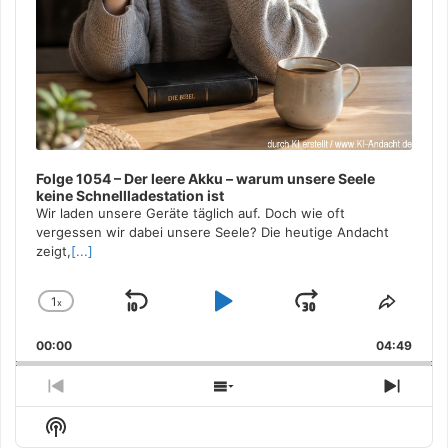
Folge 1054 – Der leere Akku – warum unsere Seele
keine Schnellladestation ist
Wir laden unsere Geräte täglich auf. Doch wie oft
vergessen wir dabei unsere Seele? Die heutige Andacht
zeigt,
[...]
1
x
Skip
Play
Jump
Change
Share
Playback
This
Backward
Pause
Forward
00:00
Rate
04:49
Episo
Previous
Show
Next
Episode
Episodes
Episo
Show
List
Podcast