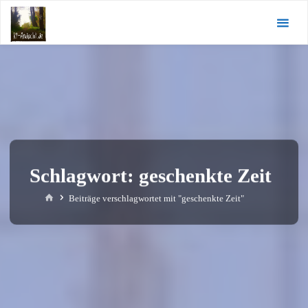
Zum
KI-
Inhalt
Andacht.de
springen
Schlagwort:
geschenkte Zeit
Start
Beiträge verschlagwortet mit "geschenkte Zeit"